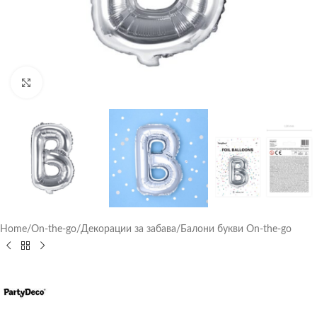
Click to enlarge
Home
/
On-the-go
/
Декорации за забава
/
Балони букви On-the-go