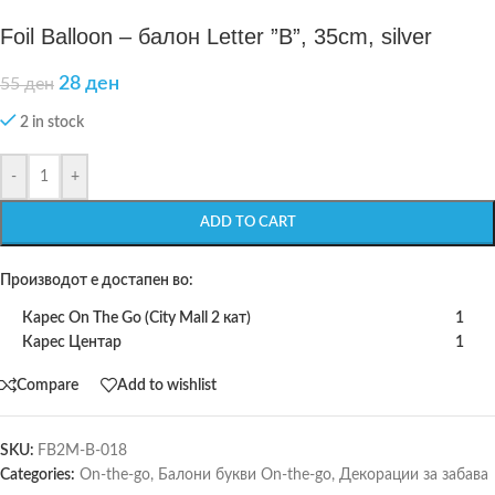
Foil Balloon – балон Letter ”B”, 35cm, silver
28
ден
55
ден
2 in stock
-
+
ADD TO CART
Производот е достапен во:
Карес On The Go (City Mall 2 кат)
1
Карес Центар
1
Compare
Add to wishlist
SKU:
FB2M-B-018
Categories:
On-the-go
,
Балони букви On-the-go
,
Декорации за забава