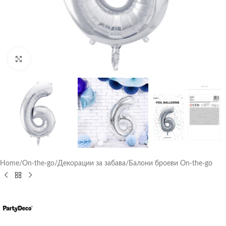
Click to enlarge
Home
/
On-the-go
/
Декорации за забава
/
Балони броеви On-the-go