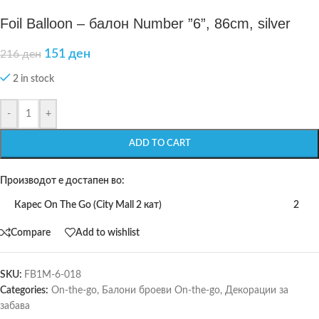
Foil Balloon – балон Number ”6”, 86cm, silver
151
ден
216
ден
2 in stock
-
+
ADD TO CART
Производот е достапен во:
Карес On The Go (City Mall 2 кат)
2
Compare
Add to wishlist
SKU:
FB1M-6-018
Categories:
On-the-go
,
Балони броеви On-the-go
,
Декорации за
забава