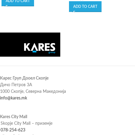
ADD TO CART
ADD TO CART
Карес Груп Дооел Скопје
Дичо Петров 3А
1000 Скопје, Северна Македонија
info@kares.mk
Kares City Mall
Skopje City Mall – приземје
078-254-623