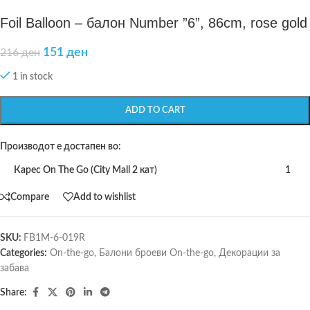
Foil Balloon – балон Number ”6”, 86cm, rose gold
151
ден
216
ден
1 in stock
ADD TO CART
Производот е достапен во:
Карес On The Go (City Mall 2 кат)
1
Compare
Add to wishlist
SKU:
FB1M-6-019R
Categories:
On-the-go
,
Балони броеви On-the-go
,
Декорации за
забава
Share: