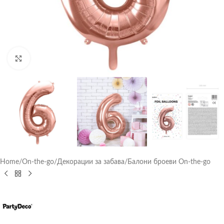
Click to enlarge
Home
/
On-the-go
/
Декорации за забава
/
Балони броеви On-the-go