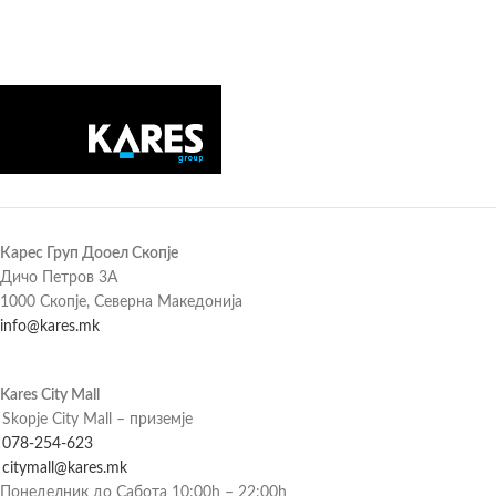
Карес Груп Дооел Скопје
Дичо Петров 3А
1000 Скопје, Северна Македонија
info@kares.mk
Kares City Mall
Skopje City Mall – приземје
078-254-623
citymall@kares.mk
Понеделник до Сабота 10:00h – 22:00h