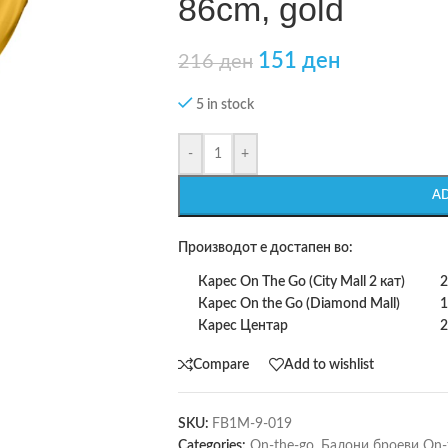
86cm, gold
151
ден
216
ден
5 in stock
-
+
A
Производот е достапен во:
Карес On The Go (City Mall 2 кат)
2
Карес On the Go (Diamond Mall)
1
Карес Центар
2
Compare
Add to wishlist
SKU:
FB1M-9-019
Categories:
On-the-go
,
Балони броеви On-