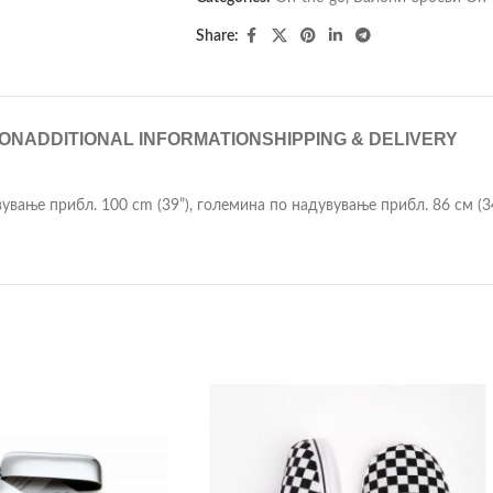
Share:
ION
ADDITIONAL INFORMATION
SHIPPING & DELIVERY
вување прибл. 100 cm (39”), големина по надувување прибл. 86 см (34