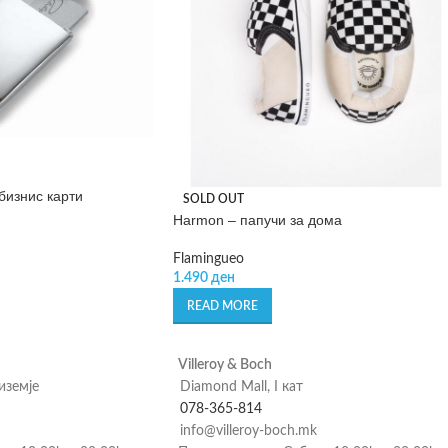
бизнис карти
SOLD OUT
Harmon – папучи за дома
Flamingueo
1.490
ден
READ MORE
Villeroy & Boch
риземје
Diamond Mall, I кат
078-365-814
info@villeroy-boch.mk