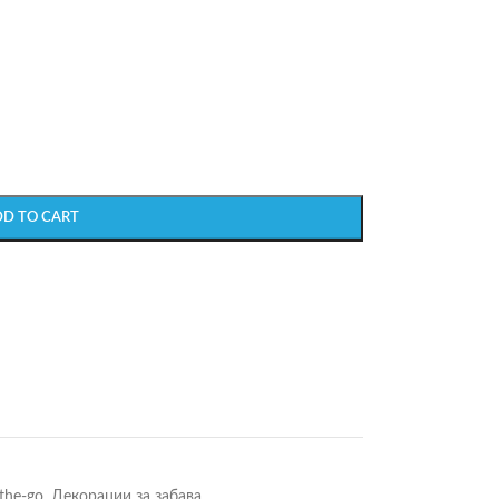
DD TO CART
the-go
,
Декорации за забава