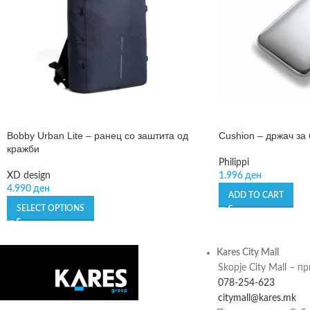
Bobby Urban Lite – ранец со заштита од
Cushion – држач за 
кражби
Philippi
XD design
1.996
ден
4.990
ден
ADD TO CART
SELECT OPTIONS
Kares City Mall
Skopje City Mall – п
078-254-623
citymall@kares.mk