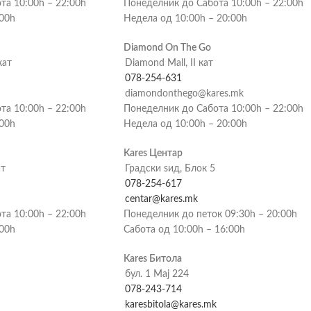
та 10:00h – 22:00h
Понеделник до Сабота 10:00h – 22:00h
:00h
Недела од 10:00h – 20:00h
Diamond On The Go
кат
Diamond Mall, II кат
078-254-631
diamondonthego@kares.mk
та 10:00h – 22:00h
Понеделник до Сабота 10:00h – 22:00h
:00h
Недела од 10:00h – 20:00h
Kares Центар
ат
Градски ѕид, Блок 5
078-254-617
centar@kares.mk
та 10:00h – 22:00h
Понеделник до петок 09:30h – 20:00h
:00h
Сабота од 10:00h – 16:00h
Kares Битола
бул. 1 Мај 224
078-243-714
karesbitola@kares.mk