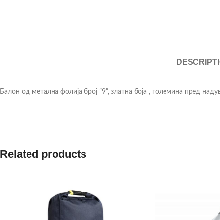
DESCRIPT
Балон од метална фолија број ”9”, златна боја , големина пред наду
Related products