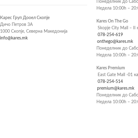
Понеделник до Сабо
Недела 10:00h – 20
Карес Груп Дооел Скопје
Kares On The Go
Дичо Петров 3А
Skopje City Mall – II 
1000 Скопје, Северна Македонија
078-254-619
info@kares.mk
onthego@kares.mk
Понеделник до Сабо
Недела 10:00h – 20
Kares Premium
East Gate Mall -01 к
078-254-514
premium@kares.mk
Понеделник до Сабо
Недела 10:00h – 20