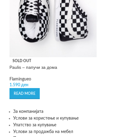
SOLD OUT
-50%
Paulis – папучи за дома
Perla Beauty’s –
Flamingueo
Leonardo
1.590
ден
745
де
1.490
ден
READ MORE
SELECT OPTIONS
За компанијата
Услови за користење и купување
Упатство за купување
Услови за продажба на мебел