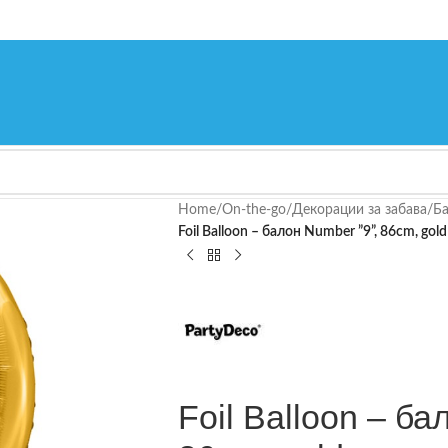
Home
/
On-the-go
/
Декорации за забава
/
Ба
Foil Balloon – балон Number ”9”, 86cm, gold
Foil Balloon – ба