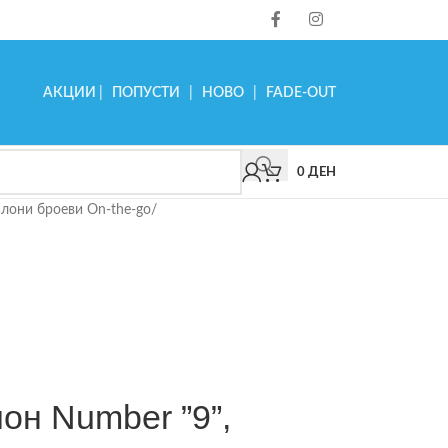
АКЦИИ
|
ПОПУСТИ
|
НОВО
|
FADE-OUT
0
ДЕН
лони броеви On-the-go
/
лон Number ”9”,