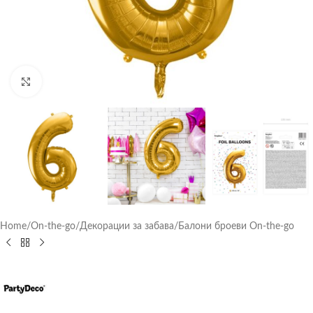
Click to enlarge
Home
/
On-the-go
/
Декорации за забава
/
Балони броеви On-the-go