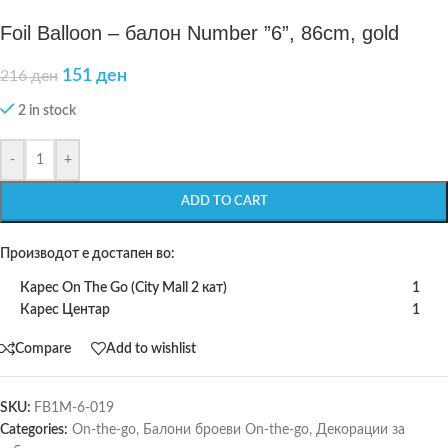
Foil Balloon – балон Number ”6”, 86cm, gold
151
ден
216
ден
2 in stock
-
+
ADD TO CART
Производот е достапен во:
Карес On The Go (City Mall 2 кат)
1
Карес Центар
1
Compare
Add to wishlist
SKU:
FB1M-6-019
Categories:
On-the-go
,
Балони броеви On-the-go
,
Декорации за