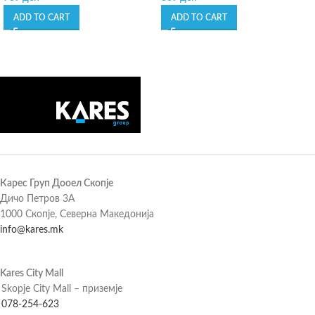
ADD TO CART
ADD TO CART
Карес Груп Дооел Скопје
Дичо Петров 3А
1000 Скопје, Северна Македонија
info@kares.mk
Kares City Mall
Skopje City Mall – приземје
078-254-623