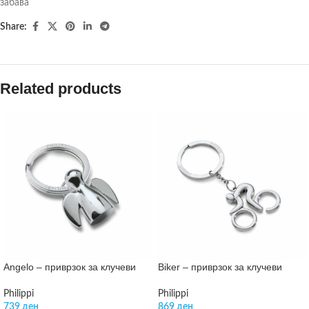
забава
Share:
Related products
Angelo – приврзок за клучеви
Biker – приврзок за клучеви
Philippi
Philippi
739
ден
869
ден