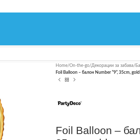
Home
/
On-the-go
/
Декорации за забава
/
Ба
Foil Balloon – балон Number ”9”, 35cm, gold
Foil Balloon – ба