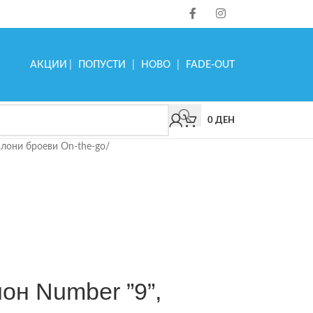
АКЦИИ
|
ПОПУСТИ
|
НОВО
|
FADE-OUT
0
ДЕН
лони броеви On-the-go
/
лон Number ”9”,