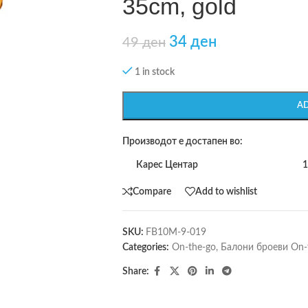
35cm, gold
34
ден
49
ден
1 in stock
A
Производот е достапен во:
Карес Центар
1
Compare
Add to wishlist
SKU:
FB10M-9-019
Categories:
On-the-go
,
Балони броеви On-
Share: