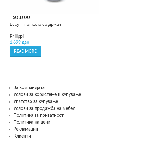
SOLD OUT
Lucy – пенкало со држач
-50%
Philippi
Perla Beauty’s –
1.699
ден
READ MORE
Leonardo
745
де
1.490
ден
SELECT OPTIONS
За компанијата
Услови за користење и купување
Упатство за купување
Услови за продажба на мебел
Политика за приватност
Политика на цени
Рекламации
Клиенти