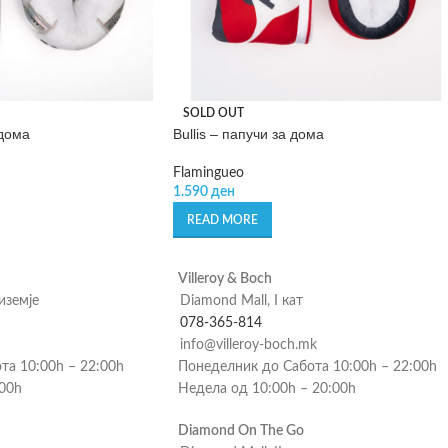
SOLD OUT
 дома
Bullis – папучи за дома
Flamingueo
1.590
ден
READ MORE
Villeroy & Boch
риземје
Diamond Mall, I кат
078-365-814
info@villeroy-boch.mk
та 10:00h – 22:00h
Понеделник до Сабота 10:00h – 22:00h
:00h
Недела од 10:00h – 20:00h
Diamond On The Go