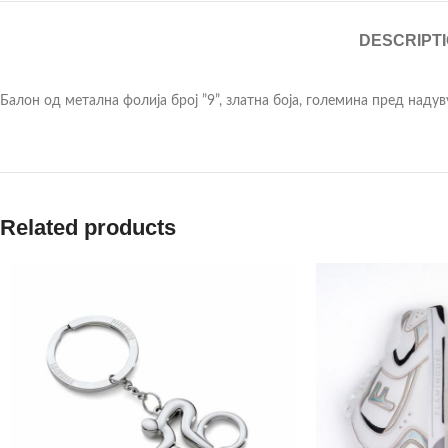
DESCRIPT
Балон од метална фолија број ”9”, златна боја, големина пред надув
Related products