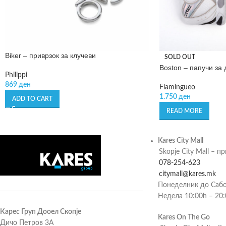
Biker – приврзок за клучеви
SOLD OUT
Boston – папучи за
Philippi
869
ден
Flamingueo
1.750
ден
ADD TO CART
READ MORE
Kares City Mall
Skopje City Mall – п
078-254-623
citymall@kares.mk
Понеделник до Сабо
Недела 10:00h – 20
Карес Груп Дооел Скопје
Kares On The Go
Дичо Петров 3А