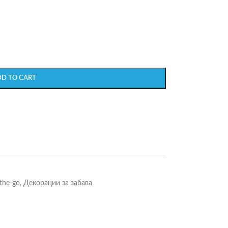
DD TO CART
the-go
,
Декорации за забава