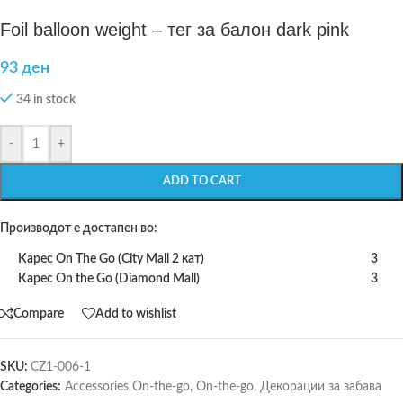
Foil balloon weight – тег за балон dark pink
93
ден
34 in stock
-
+
ADD TO CART
Производот е достапен во:
Карес On The Go (City Mall 2 кат)
3
Карес On the Go (Diamond Mall)
3
Compare
Add to wishlist
SKU:
CZ1-006-1
Categories:
Accessories On-the-go
,
On-the-go
,
Декорации за забава