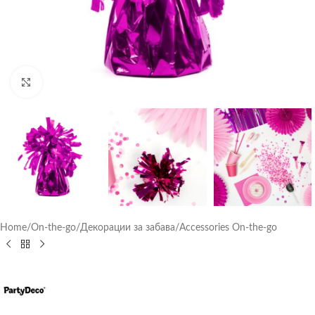
Click to enlarge
Home
/
On-the-go
/
Декорации за забава
/
Accessories On-the-go