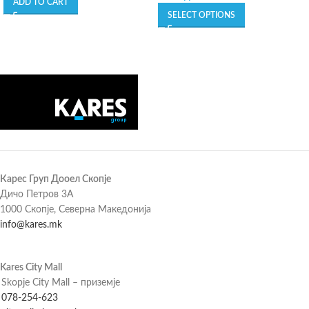
ADD TO CART
SELECT OPTIONS
Карес Груп Дооел Скопје
Дичо Петров 3А
1000 Скопје, Северна Македонија
info@kares.mk
Kares City Mall
Skopje City Mall – приземје
078-254-623