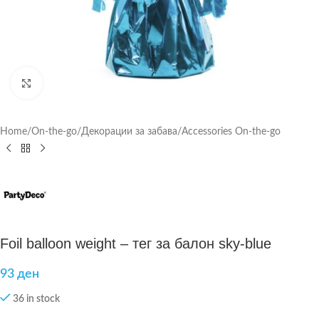
Click to enlarge
Home
/
On-the-go
/
Декорации за забава
/
Accessories On-the-go
Foil balloon weight – тег за балон sky-blue
93
ден
36 in stock