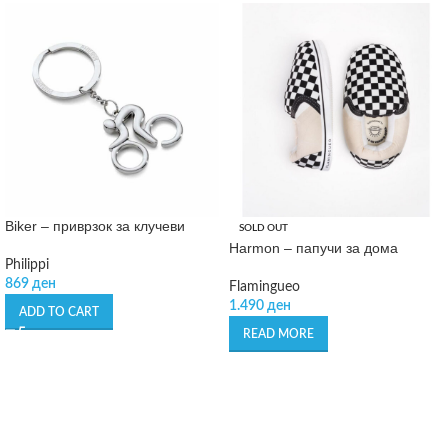
Biker – приврзок за клучеви
SOLD OUT
Harmon – папучи за дома
Philippi
869
ден
Flamingueo
1.490
ден
ADD TO CART
READ MORE