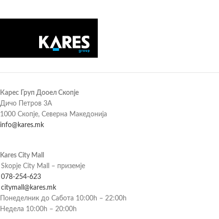
Карес Груп Дооел Скопје
Дичо Петров 3А
1000 Скопје, Северна Македонија
info@kares.mk
Kares City Mall
Skopje City Mall – приземје
078-254-623
citymall@kares.mk
Понеделник до Сабота 10:00h – 22:00h
Недела 10:00h – 20:00h