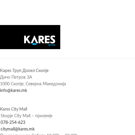
Карес Груп Дооел Скопје
Дичо Петров 3А
1000 Скопје, Северна Македонија
info@kares.mk
Kares City Mall
Skopje City Mall – приземје
078-254-623
citymall@kares.mk