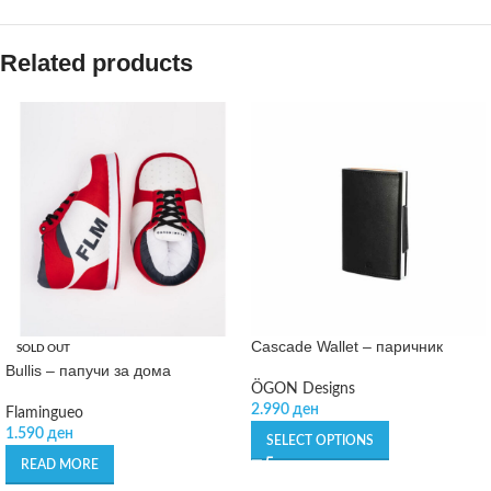
Related products
Cascade Wallet – паричник
SOLD OUT
Bullis – папучи за дома
ÖGON Designs
2.990
ден
Flamingueo
1.590
ден
SELECT OPTIONS
READ MORE