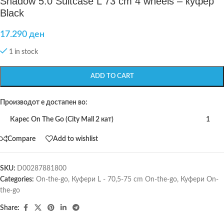
Shadow 5.0 Suitcase L 73 cm 4 wheels – куфер
Black
17.290
ден
1 in stock
ADD TO CART
Производот е достапен во:
Карес On The Go (City Mall 2 кат)
1
Compare
Add to wishlist
SKU:
D00287881800
Categories:
On-the-go
,
Куфери L - 70,5-75 cm On-the-go
,
Куфери On-
the-go
Share: