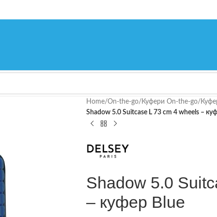
Home
/
On-the-go
/
Куфери On-the-go
/
Куфе
Shadow 5.0 Suitcase L 73 cm 4 wheels – ку
Shadow 5.0 Suitc
– куфер Blue