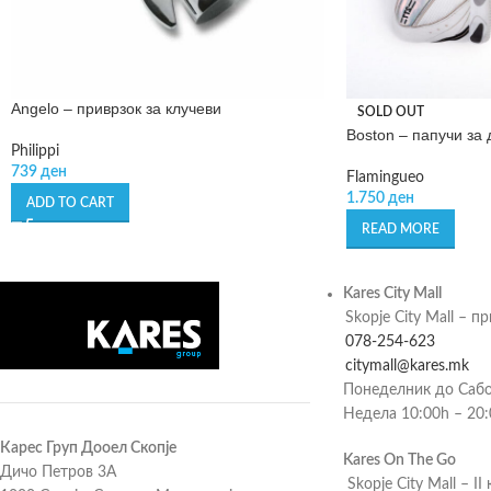
Angelo – приврзок за клучеви
SOLD OUT
Boston – папучи за
Philippi
739
ден
Flamingueo
1.750
ден
ADD TO CART
READ MORE
Kares City Mall
Skopje City Mall – п
078-254-623
citymall@kares.mk
Понеделник до Сабо
Недела 10:00h – 20
Карес Груп Дооел Скопје
Kares On The Go
Дичо Петров 3А
Skopje City Mall – II 