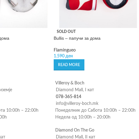
SOLD OUT
 дома
Bullis – папучи за дома
Flamingueo
1.590
ден
READ MORE
Villeroy & Boch
риземје
Diamond Mall, I кат
078-365-814
info@villeroy-boch.mk
та 10:00h – 22:00h
Понеделник до Сабота 10:00h – 22:00h
:00h
Недела од 10:00h – 20:00h
Diamond On The Go
кат
Diamond Mall, II кат