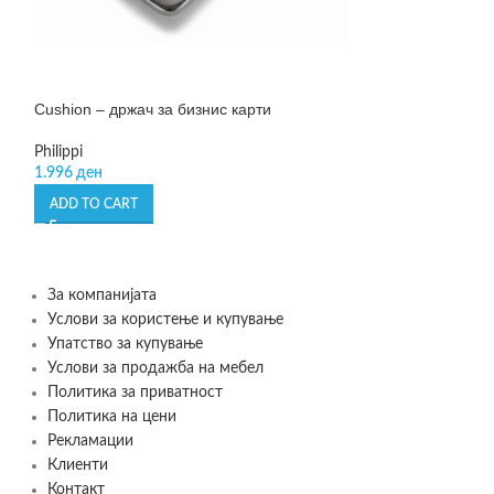
Cushion – држач за бизнис карти
Pole Compass – 
Philippi
Philippi
1.996
ден
999
ден
ADD TO CART
ADD TO CART
За компанијата
Услови за користење и купување
Упатство за купување
Услови за продажба на мебел
Политика за приватност
Политика на цени
Рекламации
Клиенти
Контакт