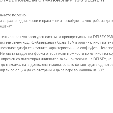
ION
ADDITIONAL INFORMATION
SHIPPING & DELIVERY
увањето полесно.
ои се разновидни, лесни и практични за секојдневна употреба за да 
пешачат.
атентираниот ултрасигурен систем за прицврстување на DELSEY PAR
опствен личен код. Комбинираната брава TSA и оригиналниот патент
ономскиот дизајн се клучните карактеристики на овој куфер. Негов
Неговата квадратна форма отвора нови можности во начинот на кој 
опремен со патентиран индикатор за вишок тежина на DELSEY, кој е
е до максималната дозволена тежина, со што ќе заштедите од потр
али со опција да се отстрани и да се пере во машина на 30°!