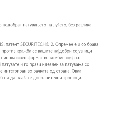
го подобрат патувањето на луѓето, без разлика
IS, патент SECURITECH® 2. Опремен е и со брава
 против кражба се вашите најдобри сојузници
иот иновативен формат во комбинација со
патувате и го прави идеален за патувања со
 интегриран во рачката од страна. Оваа
ебата да плаќате дополнителни трошоци.