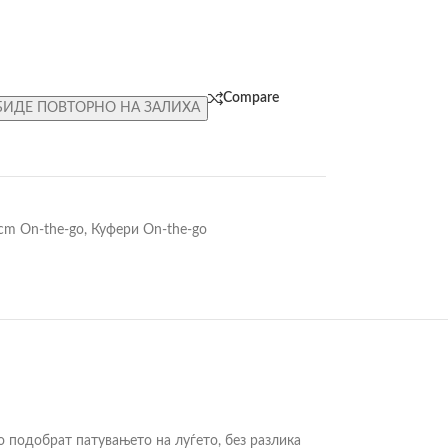
Compare
БИДЕ ПОВТОРНО НА ЗАЛИХА
 cm On-the-go
,
Куфери On-the-go
го подобрат патувањето на луѓето, без разлика