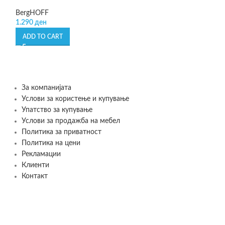
Matrix Beauty’s –
BergHOFF
1.290
ден
Leonardo
995
де
1.990
ден
ADD TO CART
ADD TO CART
За компанијата
Услови за користење и купување
Упатство за купување
Услови за продажба на мебел
Политика за приватност
Политика на цени
Рекламации
Клиенти
Контакт