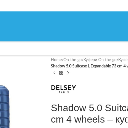
Home
/
On-the-go
/
Куфери On-the-go
/
Куфе
Shadow 5.0 Suitcase L Expandable 73 cm 4 
Shadow 5.0 Suitc
cm 4 wheels – ку