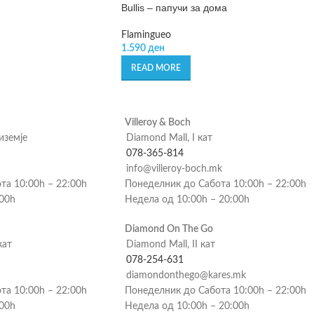
Bullis – папучи за дома
Flamingueo
1.590
ден
READ MORE
Villeroy & Boch
риземје
Diamond Mall, I кат
078-365-814
info@villeroy-boch.mk
та 10:00h – 22:00h
Понеделник до Сабота 10:00h – 22:00h
:00h
Недела од 10:00h – 20:00h
Diamond On The Go
кат
Diamond Mall, II кат
078-254-631
diamondonthego@kares.mk
та 10:00h – 22:00h
Понеделник до Сабота 10:00h – 22:00h
:00h
Недела од 10:00h – 20:00h