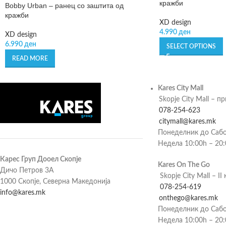
кражби
Bobby Urban – ранец со заштита од
кражби
XD design
4.990
ден
XD design
6.990
ден
SELECT OPTIONS
READ MORE
Kares City Mall
Skopje City Mall – п
078-254-623
citymall@kares.mk
Понеделник до Сабо
Недела 10:00h – 20
Карес Груп Дооел Скопје
Kares On The Go
Дичо Петров 3А
Skopje City Mall – II 
1000 Скопје, Северна Македонија
078-254-619
info@kares.mk
onthego@kares.mk
Понеделник до Сабо
Недела 10:00h – 20