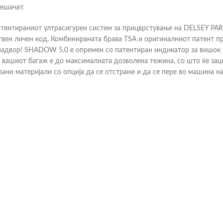
пешачат.
атентираниот ултрасигурен систем за прицврстување на DELSEY PAR
твен личен код. Комбинираната брава TSA и оригиналниот патент пр
 надвор! SHADOW 5.0 е опремен со патентиран индикатор за вишок т
га вашиот багаж е до максималната дозволена тежина, со што ќе з
и материјали со опција да се отстрани и да се пере во машина на