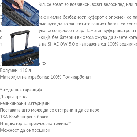
дали возат автомобил, се возат во воз/авион, возат велосипед или 
За да се обезбеди максимална безбедност, куферот е опремен со п
TSA код која ви овозможува да го заштитите вашиот багаж со сопс
станува збор за патување со целосен мир. Паметен куфер внатре и
од страна. Оваа функција без батерии ви овозможува да знаете ко
трошоци. Поставата на SHADOW 5.0 е направена од 100% рециклиран
Тежина: 4,77 кг
Димензии: 75 x 50 x 33
Волумен: 116 л
Материјал на изработка: 100% Поликарбонат
5-годишна гаранција
Двојни тркала
Рециклирани материјали
Поставата што може да се отстрани и да се пере
TSA Комбинирана брава
Индикатор за прекумерна тежина™
Можност да се прошири