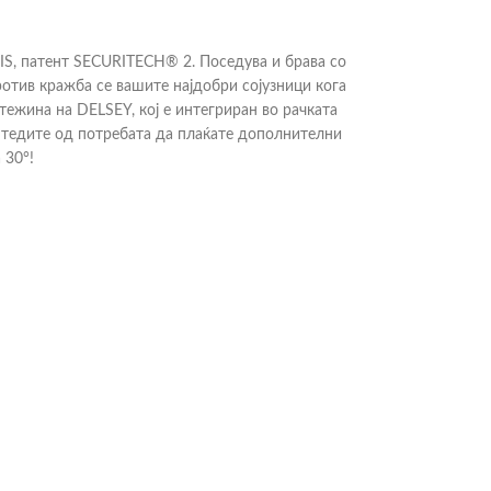
IS, патент SECURITECH® 2. Поседува и брава со
отив кражба се вашите најдобри сојузници кога
ежина на DELSEY, кој е интегриран во рачката
аштедите од потребата да плаќате дополнителни
 30°!