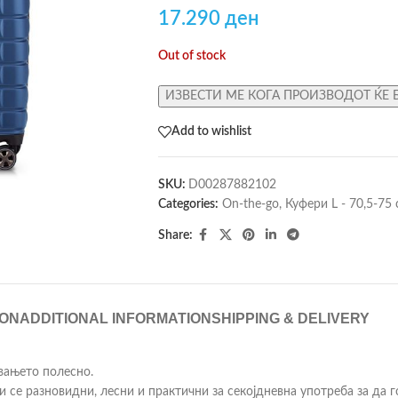
17.290
ден
Out of stock
ИЗВЕСТИ МЕ КОГА ПРОИЗВОДОТ ЌЕ 
Add to wishlist
SKU:
D00287882102
Categories:
On-the-go
,
Куфери L - 70,5-75
Share:
ION
ADDITIONAL INFORMATION
SHIPPING & DELIVERY
увањето полесно.
ои се разновидни, лесни и практични за секојдневна употреба за да 