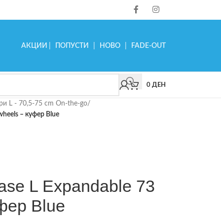
АКЦИИ
|
ПОПУСТИ
|
НОВО
|
FADE-OUT
0
ДЕН
ри L - 70,5-75 cm On-the-go
/
wheels – куфер Blue
ase L Expandable 73
фер Blue