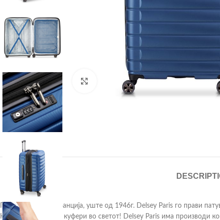
Click to enlarge
DESCRIPT
Произведени во Франција, уште од 1946г. Delsey Paris го прави пат
Најпознат бренд за куфери во светот! Delsey Paris има производи к