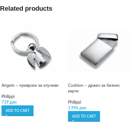
Related products
Angelo – приврзок за клучеви
Cushion – држач за бизнис
карти
Philippi
739
ден
Philippi
1.996
ден
ADD TO CART
ADD TO CART