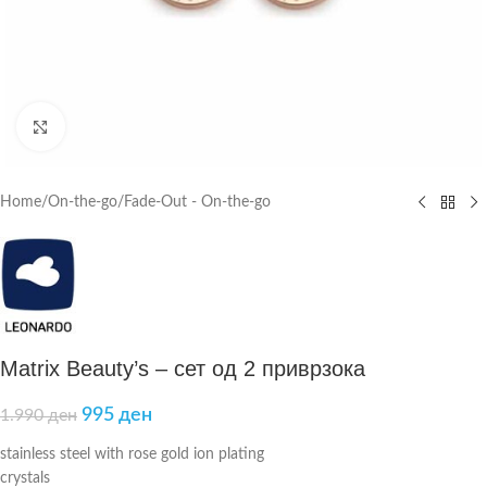
Click to enlarge
Home
/
On-the-go
/
Fade-Out - On-the-go
Matrix Beauty’s – сет од 2 приврзока
995
ден
1.990
ден
stainless steel with rose gold ion plating
crystals