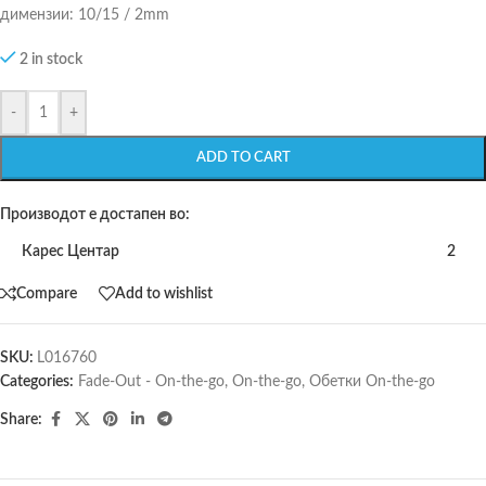
димензии: 10/15 / 2mm
2 in stock
-
+
ADD TO CART
Производот е достапен во:
Карес Центар
2
Compare
Add to wishlist
SKU:
L016760
Categories:
Fade-Out - On-the-go
,
On-the-go
,
Обетки On-the-go
Share: