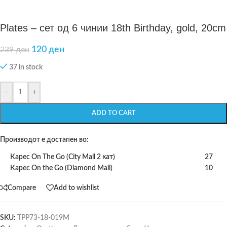
Plates – сет од 6 чинии 18th Birthday, gold, 20cm
120
ден
239
ден
37 in stock
-
+
ADD TO CART
Производот е достапен во:
Карес On The Go (City Mall 2 кат)
27
Карес On the Go (Diamond Mall)
10
Compare
Add to wishlist
SKU:
TPP73-18-019M