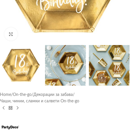
Click to enlarge
Home
/
On-the-go
/
Декорации за забава
/
Чаши, чинии, сламки и салвети On-the-go