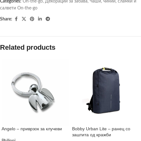
Categories:
On-the-go
,
Декорации за забава
,
Чаши, чинии, сламки и
салвети On-the-go
Share:
Related products
Angelo – приврзок за клучеви
Bobby Urban Lite – ранец со
заштита од кражби