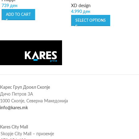
Philippi
739
ден
XD design
4.990
ден
ADD TO CART
SELECT OPTIONS
Карес Груп Дооел Скопје
Дичо Петров 3А
1000 Скопје, Северна Македонија
info@kares.mk
Kares City Mall
Skopje City Mall – приземје