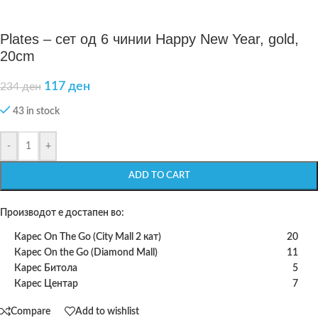
Plates – сет од 6 чинии Happy New Year, gold,
20cm
117
ден
234
ден
43 in stock
-
+
ADD TO CART
Производот е достапен во:
Карес On The Go (City Mall 2 кат)
20
Карес On the Go (Diamond Mall)
11
Карес Битола
5
Карес Центар
7
Compare
Add to wishlist