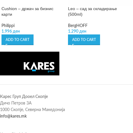
Cushion – држач за бизнис
Leo – сад за складирање
карти
(500ml)
Philippi
BergHOFF
1.996
ден
1.290
ден
ADD TO CART
ADD TO CART
Карес Груп Дооел Скопје
Дичо Петров 3А
1000 Скопје, Северна Македонија
info@kares.mk