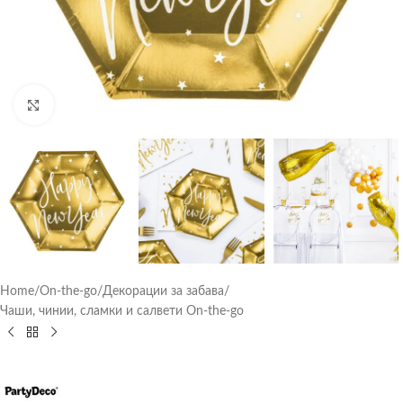
Click to enlarge
Home
/
On-the-go
/
Декорации за забава
/
Чаши, чинии, сламки и салвети On-the-go