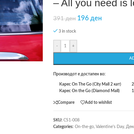
– All you need is
196
ден
391
ден
3 in stock
-
+
A
Производот е достапен во:
Карес On The Go (City Mall 2 кат)
2
Карес On the Go (Diamond Mall)
1
Compare
Add to wishlist
SKU:
CS1-008
Categories:
On-the-go
,
Valentine's Day
,
Дек