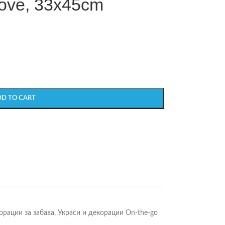
 love, 33x45cm
DD TO CART
орации за забава
,
Украси и декорации On-the-go