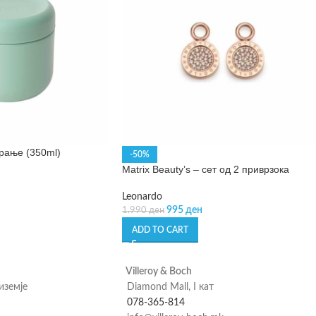
ирање (350ml)
-50%
Matrix Beauty’s – сет од 2 приврзока
Leonardo
995
ден
1.990
ден
ADD TO CART
Villeroy & Boch
риземје
Diamond Mall, I кат
078-365-814