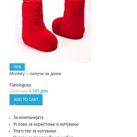
-50%
SOLD OUT
Monkey – папучи за дома
Neil – папучи за
Flamingueo
Flamingueo
1.145
ден
1.890
ден
2.290
ден
ADD TO CART
READ MORE
За компанијата
Услови за користење и купување
Упатство за купување