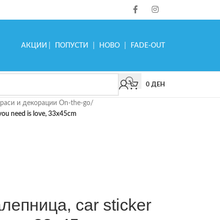
АКЦИИ
|
ПОПУСТИ
|
НОВО
|
FADE-OUT
0
ДЕН
раси и декорации On-the-go
/
you need is love, 33x45cm
лепница, car sticker