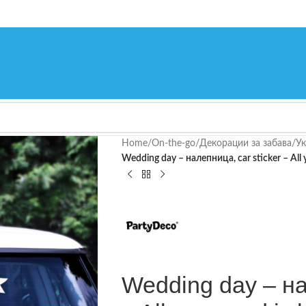
Home
/
On-the-go
/
Декорации за забава
/
Ук
Wedding day – налепница, car sticker – All 
Wedding day – на