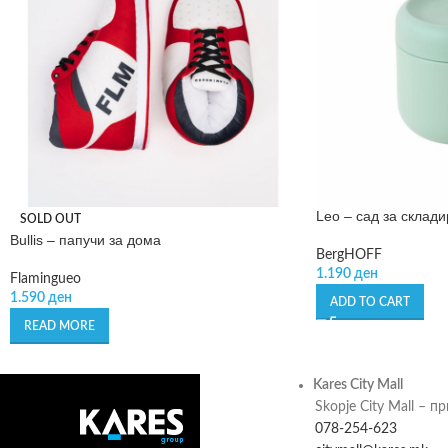
Leo – сад за склад
SOLD OUT
Bullis – папучи за дома
BergHOFF
1.190
ден
Flamingueo
1.590
ден
ADD TO CART
READ MORE
Kares City Mall
Skopje City Mall – п
078-254-623