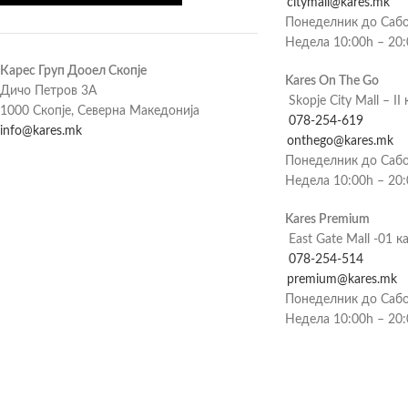
citymall@kares.mk
Понеделник до Сабо
Недела 10:00h – 20
Карес Груп Дооел Скопје
Kares On The Go
Дичо Петров 3А
Skopje City Mall – II 
1000 Скопје, Северна Македонија
078-254-619
info@kares.mk
onthego@kares.mk
Понеделник до Сабо
Недела 10:00h – 20
Kares Premium
East Gate Mall -01 к
078-254-514
premium@kares.mk
Понеделник до Сабо
Недела 10:00h – 20