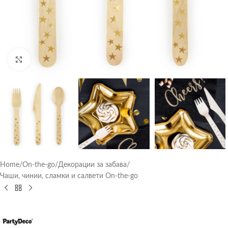
Click to enlarge
Home
/
On-the-go
/
Декорации за забава
/
Чаши, чинии, сламки и салвети On-the-go