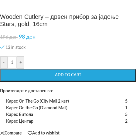
Wooden Cutlery – дрвен прибор за јадење
Stars, gold, 16cm
98
ден
196
ден
13 in stock
-
+
ADD TO CART
Производот е достапен во:
Карес On The Go (City Mall 2 кат)
5
Карес On the Go (Diamond Mall)
1
Карес Битола
5
Карес Центар
2
Compare
Add to wishlist