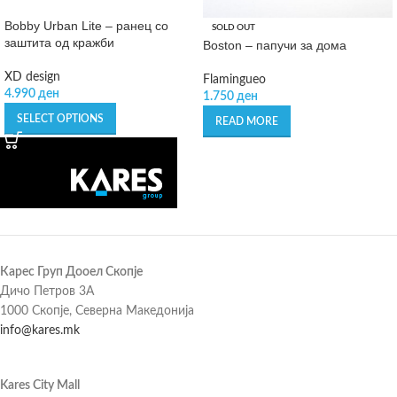
Bobby Urban Lite – ранец со
SOLD OUT
заштита од кражби
Boston – папучи за дома
XD design
Flamingueo
4.990
ден
1.750
ден
SELECT OPTIONS
READ MORE
Карес Груп Дооел Скопје
Дичо Петров 3А
1000 Скопје, Северна Македонија
info@kares.mk
Kares City Mall