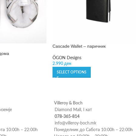
Cascade Wallet – паричник
 дома
ÖGON Designs
2.990
ден
SELECT OPTIONS
Villeroy & Boch
риземје
Diamond Mall, I кат
078-365-814
info@villeroy-boch.mk
та 10:00h – 22:00h
Понеделник до Сабота 10:00h – 22:00h