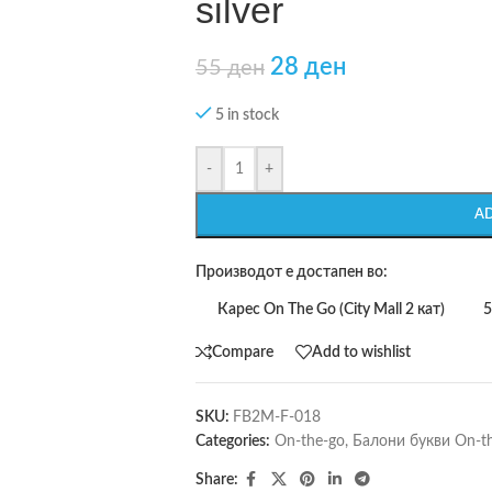
silver
28
ден
55
ден
5 in stock
-
+
A
Производот е достапен во:
Карес On The Go (City Mall 2 кат)
5
Compare
Add to wishlist
SKU:
FB2M-F-018
Categories:
On-the-go
,
Балони букви On-t
Share: