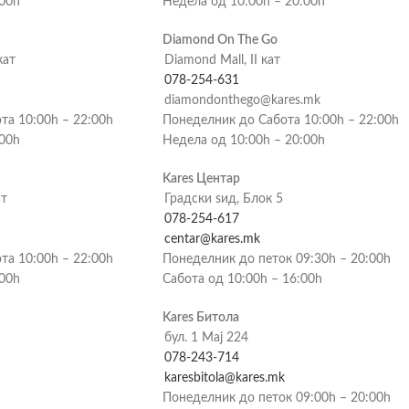
:00h
Недела од 10:00h – 20:00h
Diamond On The Go
кат
Diamond Mall, II кат
078-254-631
diamondonthego@kares.mk
та 10:00h – 22:00h
Понеделник до Сабота 10:00h – 22:00h
:00h
Недела од 10:00h – 20:00h
Kares Центар
ат
Градски ѕид, Блок 5
078-254-617
centar@kares.mk
та 10:00h – 22:00h
Понеделник до петок 09:30h – 20:00h
:00h
Сабота од 10:00h – 16:00h
Kares Битола
бул. 1 Мај 224
078-243-714
karesbitola@kares.mk
Понеделник до петок 09:00h – 20:00h