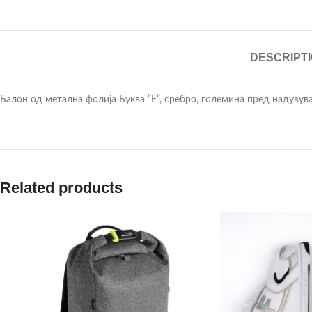
DESCRIPT
Балон од метална фолија Буква ”F”, сребро, големина пред надувувањ
Related products