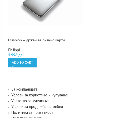
Cushion – држач за бизнис карти
Leo – сад за ск
Philippi
BergHOFF
1.996
ден
1.190
ден
ADD TO CART
ADD TO CART
За компанијата
Услови за користење и купување
Упатство за купување
Услови за продажба на мебел
Политика за приватност