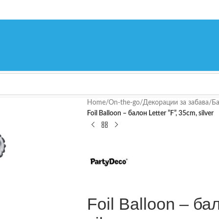
Home
/
On-the-go
/
Декорации за забава
/
Ба
Foil Balloon – балон Letter ”F”, 35cm, silver
Foil Balloon – бал