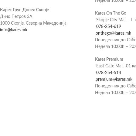
Недела 10:00h – 20
Карес Груп Дооел Скопје
Kares On The Go
Дичо Петров 3А
Skopje City Mall – II 
1000 Скопје, Северна Македонија
078-254-619
info@kares.mk
onthego@kares.mk
Понеделник до Сабо
Недела 10:00h – 20
Kares Premium
East Gate Mall -01 к
078-254-514
premium@kares.mk
Понеделник до Сабо
Недела 10:00h – 20