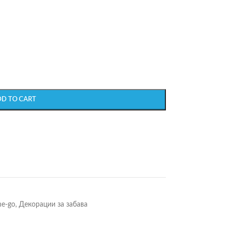
DD TO CART
he-go
,
Декорации за забава