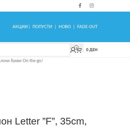
АКЦИИ
|
ПОПУСТИ
|
НОВО
|
FADE-OUT
0
ДЕН
лони букви On-the-go
/
он Letter ”F”, 35cm,