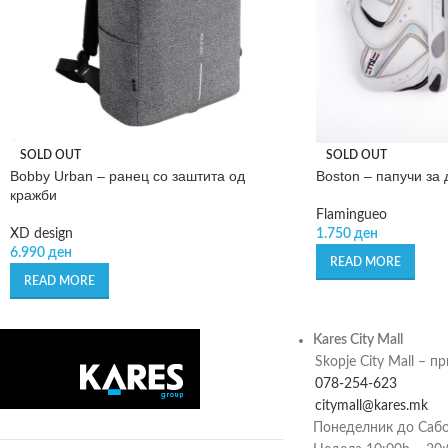
SOLD OUT
SOLD OUT
Bobby Urban – ранец со заштита од
Boston – папучи за
кражби
Flamingueo
XD design
1.750
ден
6.990
ден
READ MORE
READ MORE
Kares City Mall
Skopje City Mall – п
078-254-623
citymall@kares.mk
Понеделник до Сабо