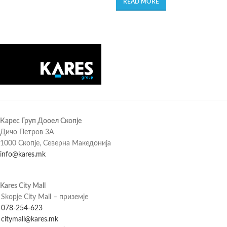
READ MORE
Карес Груп Дооел Скопје
Дичо Петров 3А
1000 Скопје, Северна Македонија
info@kares.mk
Kares City Mall
Skopje City Mall – приземје
078-254-623
citymall@kares.mk