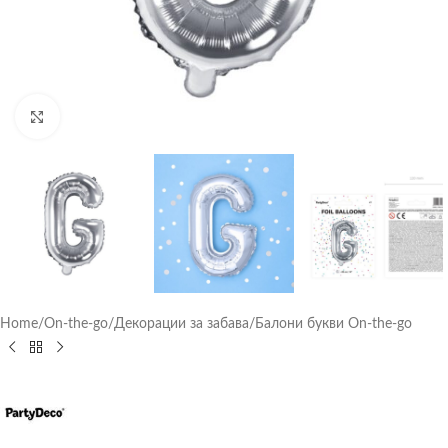
Click to enlarge
Home
/
On-the-go
/
Декорации за забава
/
Балони букви On-the-go