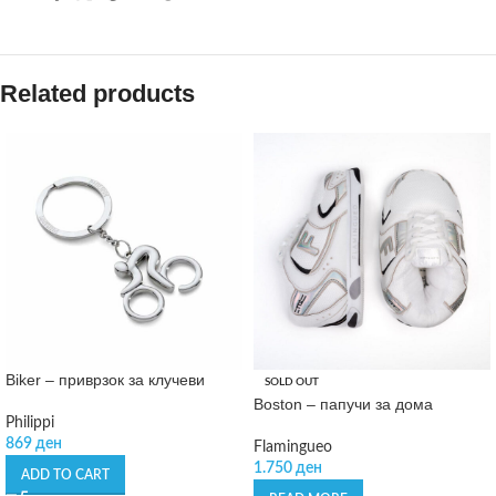
Related products
Biker – приврзок за клучеви
SOLD OUT
Boston – папучи за дома
Philippi
869
ден
Flamingueo
1.750
ден
ADD TO CART