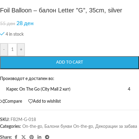
Foil Balloon – балон Letter ”G”, 35cm, silver
28
ден
55
ден
4 in stock
-
+
ADD TO CART
Производот е достапен во:
Карес On The Go (City Mall 2 кат)
4
Compare
Add to wishlist
SKU:
FB2M-G-018
Categories:
On-the-go
,
Балони букви On-the-go
,
Декорации за забава
Share: