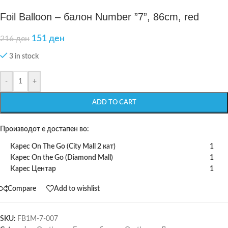
Foil Balloon – балон Number ”7”, 86cm, red
151
ден
216
ден
3 in stock
-
+
ADD TO CART
Производот е достапен во:
Карес On The Go (City Mall 2 кат)
1
Карес On the Go (Diamond Mall)
1
Карес Центар
1
Compare
Add to wishlist
SKU:
FB1M-7-007