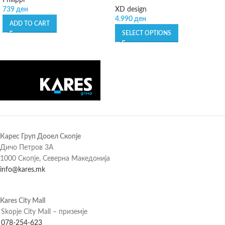
Philippi
739
ден
XD design
4.990
ден
ADD TO CART
SELECT OPTIONS
Карес Груп Дооел Скопје
Дичо Петров 3А
1000 Скопје, Северна Македонија
info@kares.mk
Kares City Mall
Skopje City Mall – приземје
078-254-623