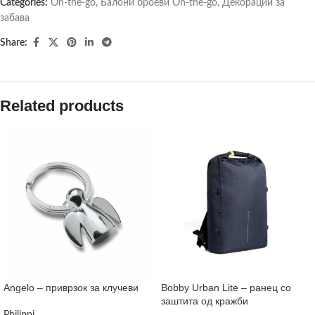
Categories:
On-the-go
,
Балони броеви On-the-go
,
Декорации за
забава
Share:
Related products
Angelo – приврзок за клучеви
Bobby Urban Lite – ранец со
заштита од кражби