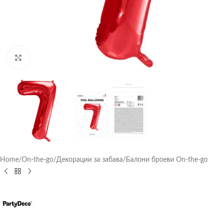
Click to enlarge
Home
/
On-the-go
/
Декорации за забава
/
Балони броеви On-the-go