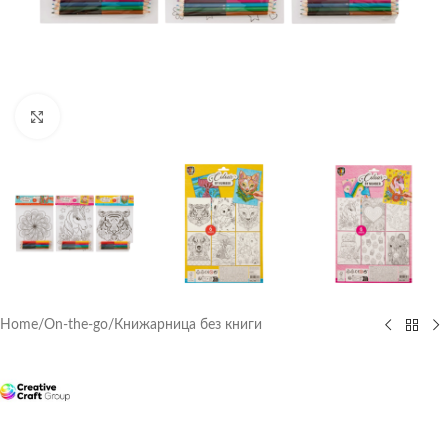
Click to enlarge
Home
/
On-the-go
/
Книжарница без книги