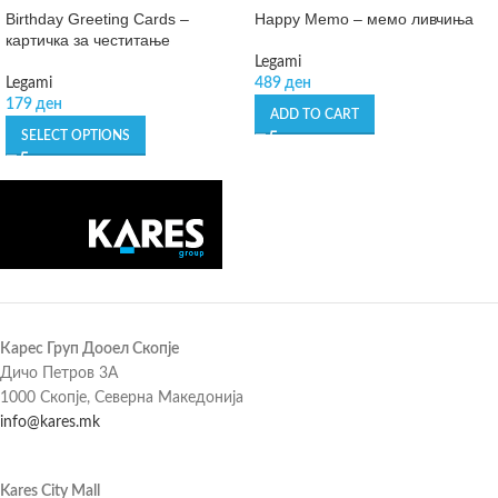
Birthday Greeting Cards –
Happy Memo – мемо ливчиња
картичка за честитање
Legami
Legami
489
ден
179
ден
ADD TO CART
SELECT OPTIONS
Карес Груп Дооел Скопје
Дичо Петров 3А
1000 Скопје, Северна Македонија
info@kares.mk
Kares City Mall