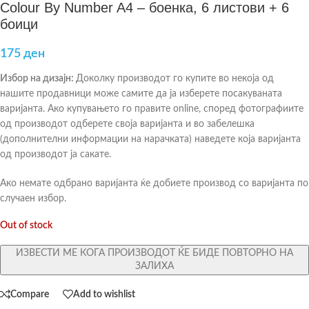
Colour By Number A4 – боенка, 6 листови + 6
боици
175
ден
Избор на дизајн:
Доколку производот го купите во некоја од
нашите продавници може самите да ја изберете посакуваната
варијанта. Ако купувањето го правите online, според фотографиите
од производот одберете своја варијанта и во забелешка
(дополнителни информации на нарачката) наведете која варијанта
од производот ја сакате.
Ако немате одбрано варијанта ќе добиете производ со варијанта по
случаен избор.
Out of stock
ИЗВЕСТИ МЕ КОГА ПРОИЗВОДОТ ЌЕ БИДЕ ПОВТОРНО НА
ЗАЛИХА
Compare
Add to wishlist