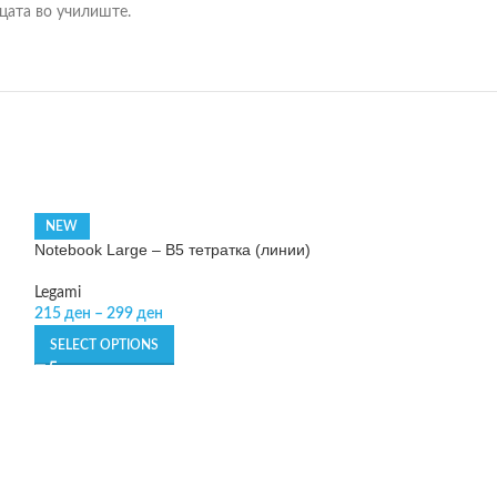
цата во училиште.
NEW
Notebook Large – B5 тетратка (линии)
Legami
215
ден
–
299
ден
SELECT OPTIONS