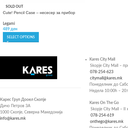
SOLD OUT
Cute! Pencil Case – несесер за прибор
Legami
489
ден
SELECT OPTIONS
Kares City Mall
Skopje City Mall – п
078-254-623
citymall@kares.mk
Понеделник до Сабо
Недела 10:00h – 20
Карес Груп Дооел Скопје
Kares On The Go
Дичо Петров 3А
Skopje City Mall – II 
1000 Скопје, Северна Македонија
078-254-619
info@kares.mk
onthego@kares.mk
Понеделник до Сабо