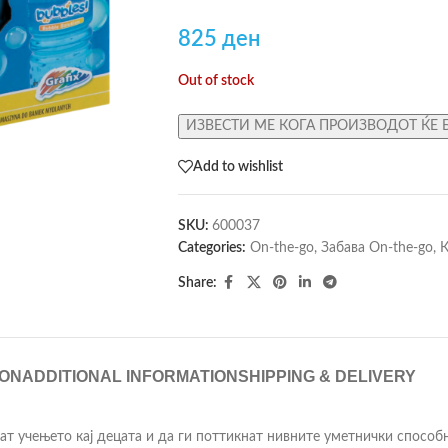
825
ден
Out of stock
ИЗВЕСТИ МЕ КОГА ПРОИЗВОДОТ ЌЕ 
Add to wishlist
SKU:
600037
Categories:
On-the-go
,
Забава On-the-go
,
К
Share:
ION
ADDITIONAL INFORMATION
SHIPPING & DELIVERY
ат учењето кај децата и да ги поттикнат нивните уметнички способ