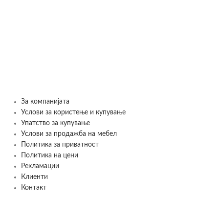
Notebook Medium
Legami
245
ден
SELECT OPTIONS
За компанијата
Услови за користење и купување
Упатство за купување
Услови за продажба на мебел
Политика за приватност
Политика на цени
Рекламации
Клиенти
Контакт