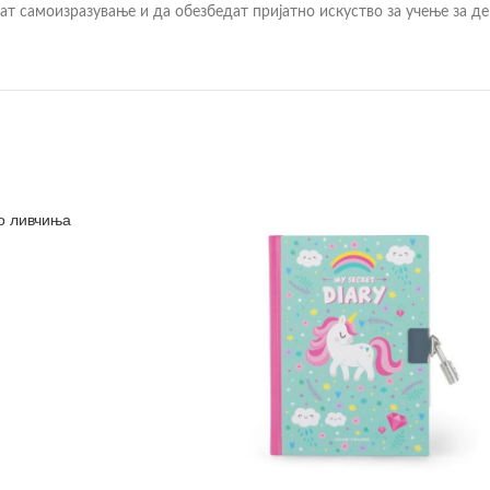
т самоизразување и да обезбедат пријатно искуство за учење за де
о ливчиња