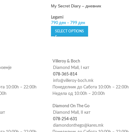
My Secret Diary – дневник
Legami
790
ден
–
799
ден
SELECT OPTIONS
Villeroy & Boch
риземје
Diamond Mall, I кат
078-365-814
info@villeroy-boch.mk
та 10:00h – 22:00h
Понеделник до Сабота 10:00h – 22:00h
:00h
Недела од 10:00h – 20:00h
Diamond On The Go
кат
Diamond Mall, II кат
078-254-631
diamondonthego@kares.mk
та 10:00h – 22:00h
Понеделник до Сабота 10:00h – 22:00h