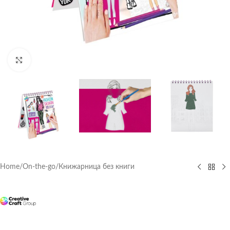
Click to enlarge
Home
/
On-the-go
/
Книжарница без книги