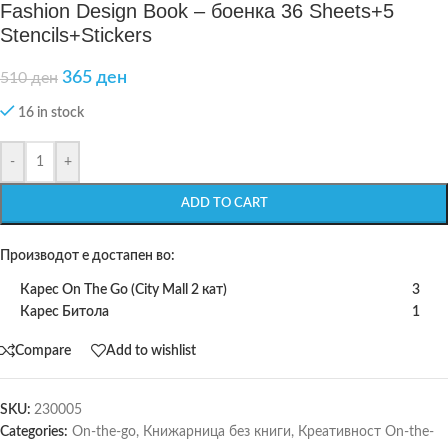
Fashion Design Book – боенка 36 Sheets+5
Stencils+Stickers
365
ден
510
ден
16 in stock
-
+
ADD TO CART
Производот е достапен во:
Карес On The Go (City Mall 2 кат)
3
Карес Битола
1
Compare
Add to wishlist
SKU:
230005
Categories:
On-the-go
,
Книжарница без книги
,
Креативност On-the-