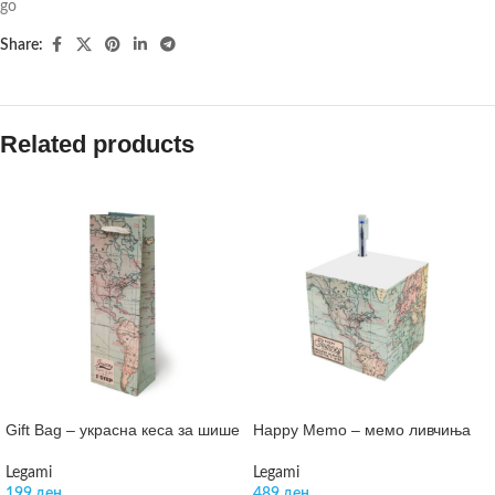
go
Share:
Related products
Gift Bag – украсна кеса за шише
Happy Memo – мемо ливчиња
Legami
Legami
199
ден
489
ден