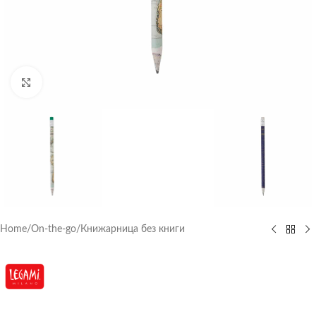
Click to enlarge
Home
/
On-the-go
/
Книжарница без книги