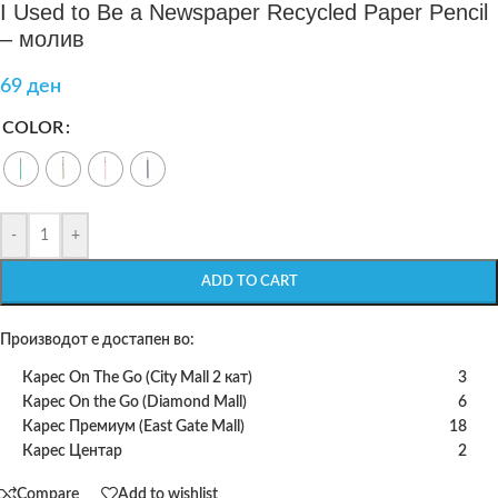
I Used to Be a Newspaper Recycled Paper Pencil
– молив
69
ден
COLOR
-
+
ADD TO CART
Производот е достапен во:
Карес On The Go (City Mall 2 кат)
3
Карес On the Go (Diamond Mall)
6
Карес Премиум (East Gate Mall)
18
Карес Центар
2
Compare
Add to wishlist