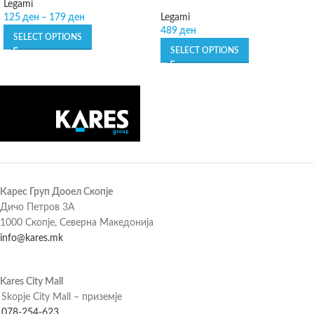
Legami
125
ден
–
179
ден
Legami
489
ден
SELECT OPTIONS
SELECT OPTIONS
Карес Груп Дооел Скопје
Дичо Петров 3А
1000 Скопје, Северна Македонија
info@kares.mk
Kares City Mall
Skopje City Mall – приземје
078-254-623