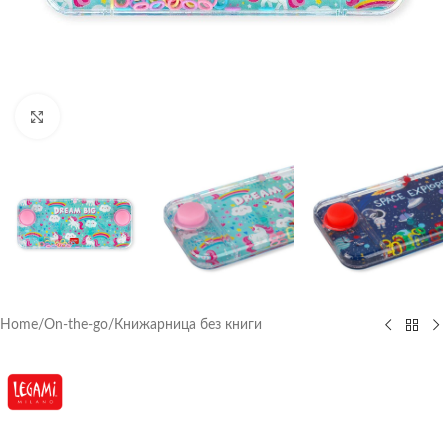
Click to enlarge
Home
/
On-the-go
/
Книжарница без книги