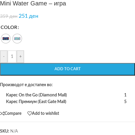
Mini Water Game – игра
251
ден
359
ден
COLOR
-
+
ADD TO CART
Производот е достапен во:
Карес On the Go (Diamond Mall)
1
Карес Премиум (East Gate Mall)
5
Compare
Add to wishlist
SKU:
N/A