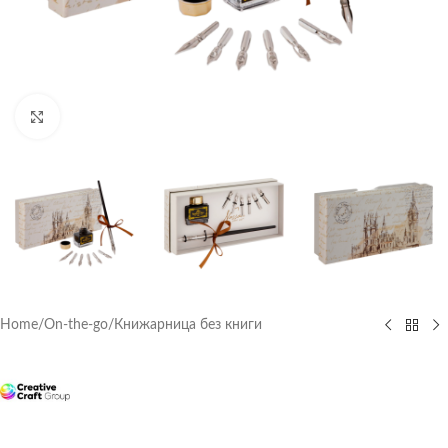
Click to enlarge
Home
/
On-the-go
/
Книжарница без книги