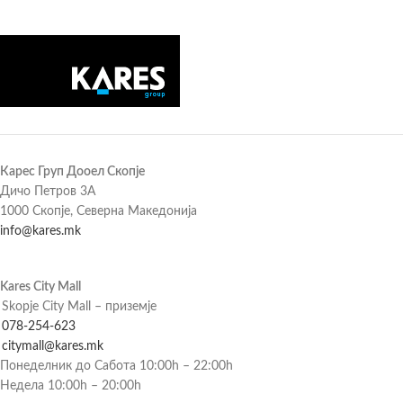
Карес Груп Дооел Скопје
Дичо Петров 3А
1000 Скопје, Северна Македонија
info@kares.mk
Kares City Mall
Skopje City Mall – приземје
078-254-623
citymall@kares.mk
Понеделник до Сабота 10:00h – 22:00h
Недела 10:00h – 20:00h