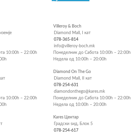
Villeroy & Boch
риземје
Diamond Mall, I кат
078-365-814
info@villeroy-boch.mk
та 10:00h – 22:00h
Понеделник до Сабота 10:00h – 22:00h
:00h
Недела од 10:00h – 20:00h
Diamond On The Go
кат
Diamond Mall, II кат
078-254-631
diamondonthego@kares.mk
та 10:00h – 22:00h
Понеделник до Сабота 10:00h – 22:00h
:00h
Недела од 10:00h – 20:00h
Kares Центар
ат
Градски ѕид, Блок 5
078-254-617