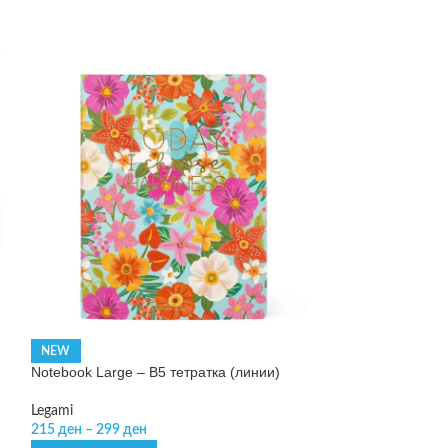
Notebook Medium
NEW
Notebook Large – B5 тетратка (линии)
Legami
245
ден
Legami
215
ден
–
299
ден
SELECT OPTIONS