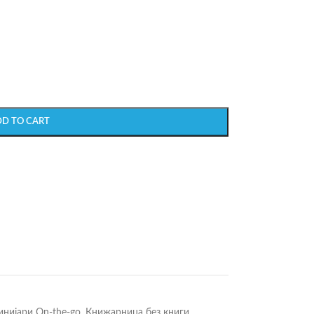
DD TO CART
инијари On-the-go
,
Книжарница без книги
,