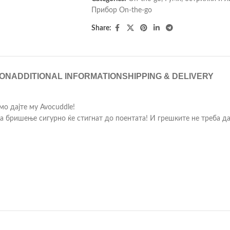
Прибор On-the-go
Share:
ION
ADDITIONAL INFORMATION
SHIPPING & DELIVERY
мо дајте му Avocuddle!
за бришење сигурно ќе стигнат до поентата! И грешките не треба да 