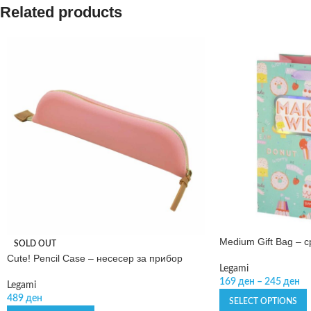
Related products
Medium Gift Bag – с
SOLD OUT
Cute! Pencil Case – несесер за прибор
Legami
169
ден
–
245
ден
Legami
489
ден
SELECT OPTIONS