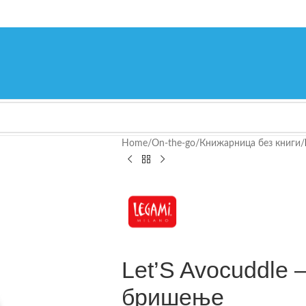
Home
/
On-the-go
/
Книжарница без книги
/
Let’S Avocuddle 
бришење