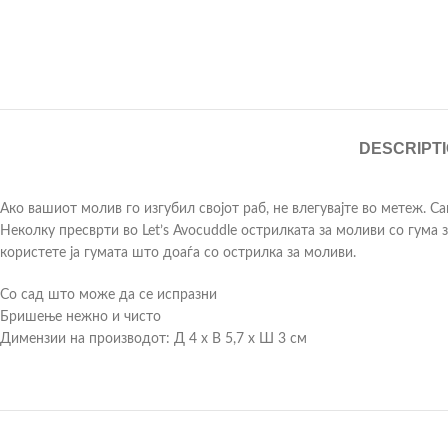
DESCRIPT
Ако вашиот молив го изгубил својот раб, не влегувајте во метеж. Са
Неколку пресврти во Let’s Avocuddle острилката за моливи со гума 
користете ја гумата што доаѓа со острилка за моливи.
Со сад што може да се испразни
Бришење нежно и чисто
Димензии на производот: Д 4 x В 5,7 x Ш 3 см