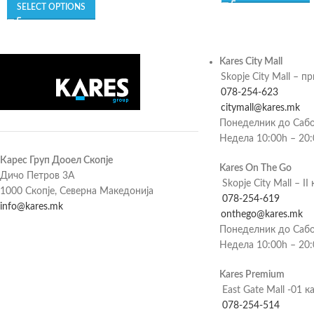
SELECT OPTIONS
Kares City Mall
Skopje City Mall – п
078-254-623
citymall@kares.mk
Понеделник до Сабо
Недела 10:00h – 20
Карес Груп Дооел Скопје
Kares On The Go
Дичо Петров 3А
Skopje City Mall – II 
1000 Скопје, Северна Македонија
078-254-619
info@kares.mk
onthego@kares.mk
Понеделник до Сабо
Недела 10:00h – 20
Kares Premium
East Gate Mall -01 к
078-254-514