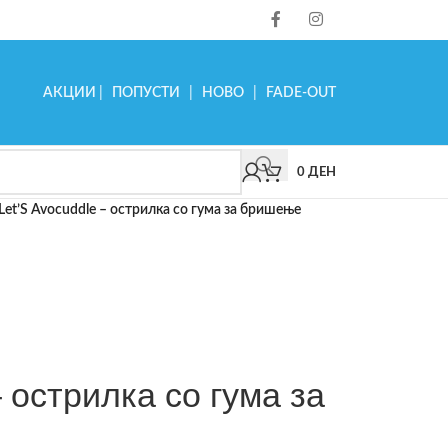
АКЦИИ
|
ПОПУСТИ
|
НОВО
|
FADE-OUT
0
ДЕН
Let’S Avocuddle – острилка со гума за бришење
– острилка со гума за