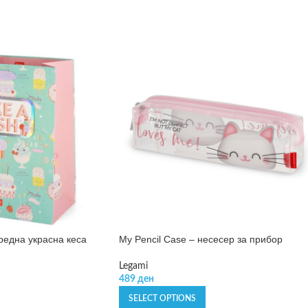
редна украсна кеса
My Pencil Case – несесер за прибор
Legami
489
ден
SELECT OPTIONS