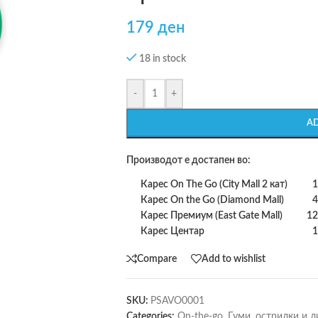
179
ден
18 in stock
-
+
A
Производот е достапен во:
Карес On The Go (City Mall 2 кат)
1
Карес On the Go (Diamond Mall)
4
Карес Премиум (East Gate Mall)
12
Карес Центар
1
Compare
Add to wishlist
SKU:
PSAVO0001
Categories:
On-the-go
,
Гуми, острилки и л