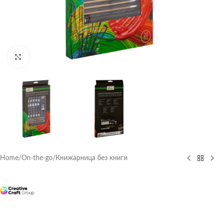
Click to enlarge
Home
/
On-the-go
/
Книжарница без книги