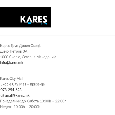
Карес Груп Дооел Скопје
Дичо Петров 3А
1000 Скопје, Северна Македонија
info@kares.mk
Kares City Mall
Skopje City Mall – приземје
078-254-623
citymall@kares.mk
Понеделник до Сабота 10:00h – 22:00h
Недела 10:00h – 20:00h