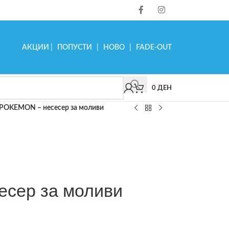
АКЦИИ
|
ПОПУСТИ
|
НОВО
|
FADE-OUT
0
ДЕН
POKEMON – несесер за моливи
сер за моливи