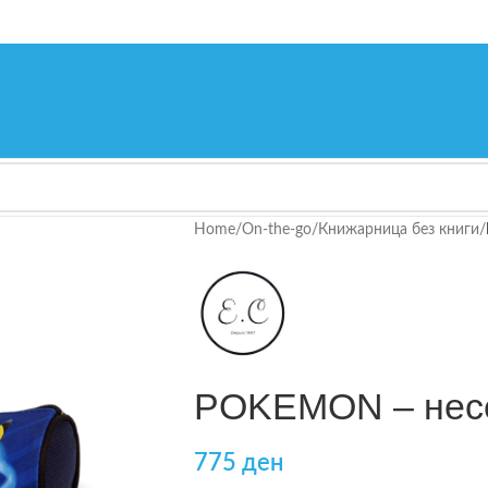
Home
/
On-the-go
/
Книжарница без книги
/
POKEMON – несе
775
ден