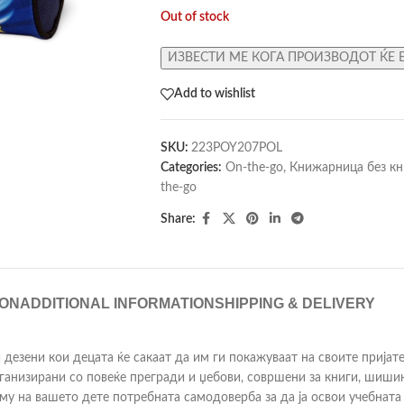
Out of stock
ИЗВЕСТИ МЕ КОГА ПРОИЗВОДОТ ЌЕ 
Add to wishlist
SKU:
223POY207POL
Categories:
On-the-go
,
Книжарница без кн
the-go
Share:
ION
ADDITIONAL INFORMATION
SHIPPING & DELIVERY
дезени кои децата ќе сакаат да им ги покажуваат на своите пријат
рганизирани со повеќе прегради и џебови, совршени за книги, шиши
му на вашето дете потребната самодоверба за да ја освои учебната