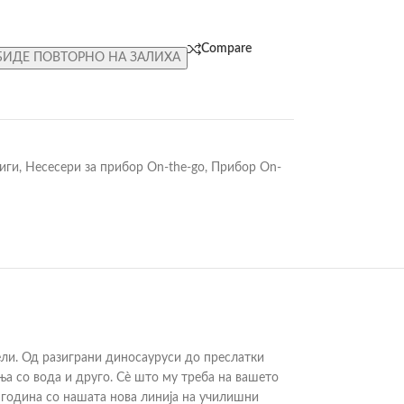
Compare
БИДЕ ПОВТОРНО НА ЗАЛИХА
иги
,
Несесери за прибор On-the-go
,
Прибор On-
ели. Од разиграни диносауруси до преслатки
ња со вода и друго. Сè што му треба на вашето
 година со нашата нова линија на училишни