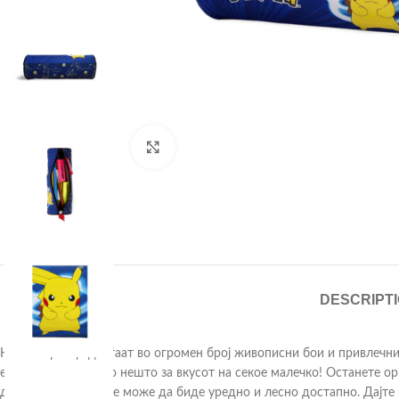
Click to enlarge
DESCRIPT
Нашите ранци доаѓаат во огромен број живописни бои и привлечни 
еднорози, имаме по нешто за вкусот на секое малечко! Останете о
дете за на училиште може да биде уредно и лесно достапно. Дајте 