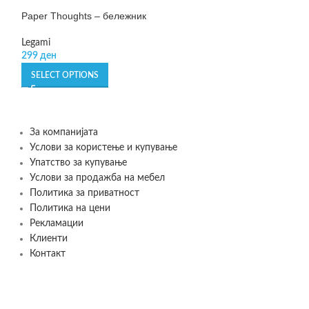
Paper Thoughts – бележник
Small Gift Bag –
Legami
Legami
299
ден
149
ден
SELECT OPTIONS
SELECT OPTIONS
За компанијата
Услови за користење и купување
Упатство за купување
Услови за продажба на мебел
Политика за приватност
Политика на цени
Рекламации
Клиенти
Контакт