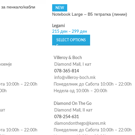
п за пенкало/кабли
NEW
Notebook Large – B5 тетратка (линии)
Legami
215
ден
–
299
ден
SELECT OPTIONS
Villeroy & Boch
риземје
Diamond Mall, I кат
078-365-814
info@villeroy-boch.mk
та 10:00h – 22:00h
Понеделник до Сабота 10:00h – 22:00h
:00h
Недела од 10:00h – 20:00h
Diamond On The Go
кат
Diamond Mall, II кат
078-254-631
diamondonthego@kares.mk
та 10:00h – 22:00h
Понеделник до Сабота 10:00h – 22:00h