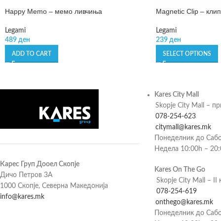
Happy Memo – мемо ливчиња
Magnetic Clip – кли
Legami
Legami
489
ден
239
ден
ADD TO CART
SELECT OPTIONS
Kares City Mall
Skopje City Mall – п
078-254-623
citymall@kares.mk
Понеделник до Сабо
Недела 10:00h – 20
Карес Груп Дооел Скопје
Kares On The Go
Дичо Петров 3А
Skopje City Mall – II 
1000 Скопје, Северна Македонија
078-254-619
info@kares.mk
onthego@kares.mk
Понеделник до Сабо