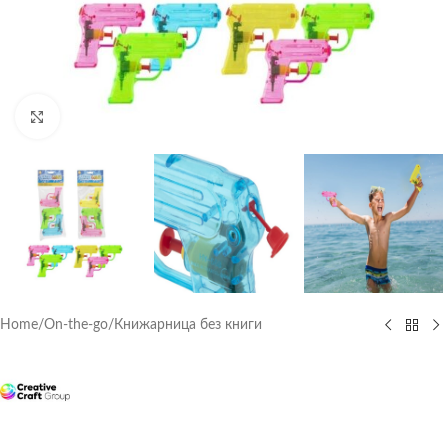
Click to enlarge
Home
/
On-the-go
/
Книжарница без книги