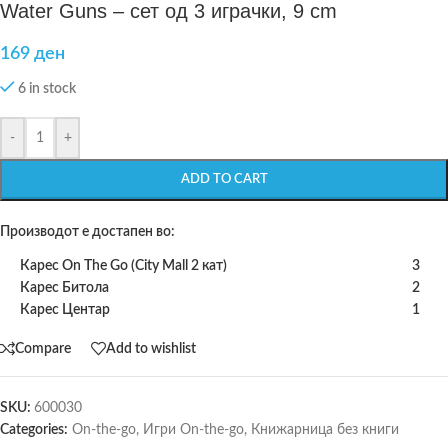
Water Guns – сет од 3 играчки, 9 cm
169
ден
6 in stock
-
+
ADD TO CART
Производот е достапен во:
Карес On The Go (City Mall 2 кат)
3
Карес Битола
2
Карес Центар
1
Compare
Add to wishlist
SKU:
600030
Categories:
On-the-go
,
Игри On-the-go
,
Книжарница без книги