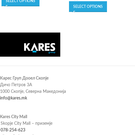
SELECT OPTIONS
SELECT OPTIONS
Карес Груп Дооел Скопје
Дичо Петров 3А
1000 Скопје, Северна Македонија
info@kares.mk
Kares City Mall
Skopje City Mall – приземје
078-254-623