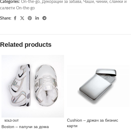
Categories:
On-the-go
,
Декорации за забава
,
Чаши, чинии, сламки и
салвети On-the-go
Share:
Related products
Cushion – држач за бизнис
SOLD OUT
карти
Boston – папучи за дома