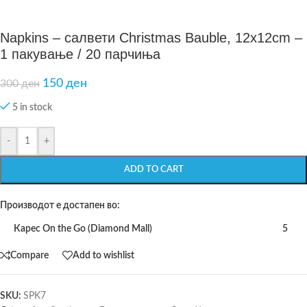
Napkins – салвети Christmas Bauble, 12x12cm –
1 пакување / 20 парчиња
150
ден
300
ден
5 in stock
-
+
ADD TO CART
Производот е достапен во:
Карес On the Go (Diamond Mall)
5
Compare
Add to wishlist
SKU:
SPK7