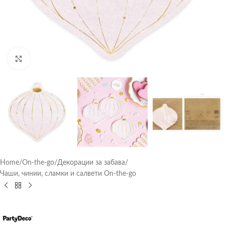
Click to enlarge
Home
/
On-the-go
/
Декорации за забава
/
Чаши, чинии, сламки и салвети On-the-go