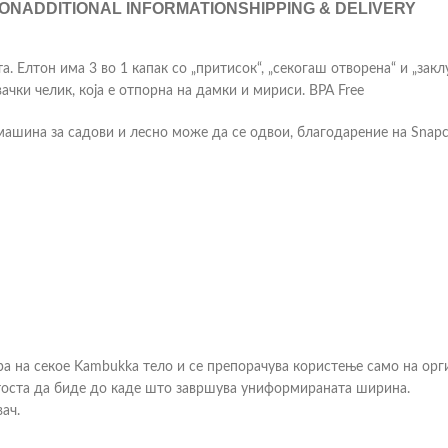
ION
ADDITIONAL INFORMATION
SHIPPING & DELIVERY
. Елтон има 3 во 1 капак со „притисок“, „секогаш отворена“ и „зак
ачки челик, која е отпорна на дамки и мириси. BPA Free
машина за садови и лесно може да се одвои, благодарение на Snapc
а на секое Kambukka тело и се препорачува користење само на орг
етоста да биде до каде што завршува униформираната ширина.
ач.