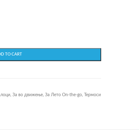
DD TO CART
алоци
,
За во движење
,
За Лето On-the-go
,
Термоси