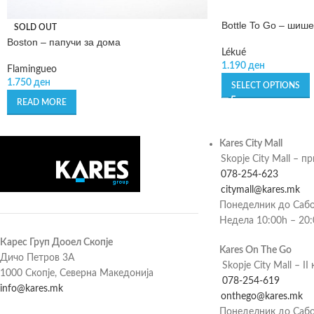
Bottle To Go – шише
SOLD OUT
Boston – папучи за дома
Lékué
1.190
ден
Flamingueo
1.750
ден
SELECT OPTIONS
READ MORE
Kares City Mall
Skopje City Mall – п
078-254-623
citymall@kares.mk
Понеделник до Сабо
Недела 10:00h – 20
Карес Груп Дооел Скопје
Kares On The Go
Дичо Петров 3А
Skopje City Mall – II 
1000 Скопје, Северна Македонија
078-254-619
info@kares.mk
onthego@kares.mk
Понеделник до Сабо