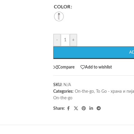
COLOR
-
+
A
Compare
Add to wishlist
SKU:
N/A
Categories:
On-the-go
,
To Go - храна и пиј
On-the-go
Share: