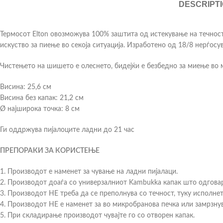
DESCRIPT
Термосот Elton овозможува 100% заштита од истекување на течноста
искуство за пиење во секоја ситуација. Изработено од 18/8 нерѓосув
Чистењето на шишето е олеснето, бидејќи е безбедно за миење во 
Висина: 25,6 см
Висина без капак: 21,2 см
Ø најширока точка: 8 см
Ги оддржува пијалоците ладни до 21 час
ПРЕПОРАКИ ЗА КОРИСТЕЊЕ
1. Производот е наменет за чување на ладни пијалаци.
2. Производот доаѓа со универзалниот Kambukka капак што одговар
3. Производот НЕ треба да се преполнува со течност, туку исполн
4. Производот НЕ е наменет за во микробранова печка или замрзнув
5. При складирање производот чувајте го со отворен капак.