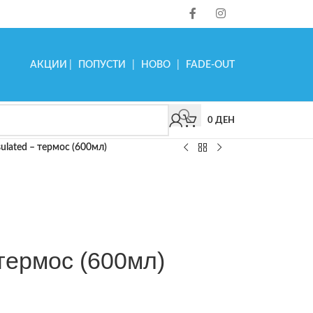
АКЦИИ
|
ПОПУСТИ
|
НОВО
|
FADE-OUT
0
ДЕН
sulated – термос (600мл)
 термос (600мл)