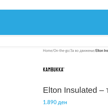
Home
/
On-the-go
/
За во движење
/
Elton In
Elton Insulated –
1.890
ден