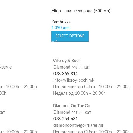
Elton – шише за вода (500 мл)
Kambukka
1.090
ден
SELECT OPTIONS
Villeroy & Boch
риземје
Diamond Mall, I кат
078-365-814
info@villeroy-boch.mk
та 10:00h – 22:00h
Понеделник до Сабота 10:00h – 22:00h
:00h
Недела од 10:00h – 20:00h
Diamond On The Go
кат
Diamond Mall, II кат
078-254-631
diamondonthego@kares.mk
та 10:00h – 22:00h
Понеделник до Сабота 10:00h – 22:00h