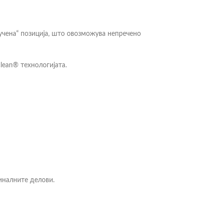
лучена“ позиција, што овозможува непречено
lean® технологијата.
иналните делови.