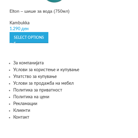
Elton – шише за вода (750мл)
Leo – прибор за
Kambukka
BergHOFF
1.290
ден
599
ден
SELECT OPTIONS
ADD TO CART
За компанијата
Услови за користење и купување
Упатство за купување
Услови за продажба на мебел
Политика за приватност
Политика на цени
Рекламации
Клиенти
Контакт