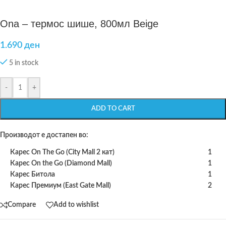
Ona – термос шише, 800мл Beige
1.690
ден
5 in stock
-
+
ADD TO CART
Производот е достапен во:
Карес On The Go (City Mall 2 кат)
1
Карес On the Go (Diamond Mall)
1
Карес Битола
1
Карес Премиум (East Gate Mall)
2
Compare
Add to wishlist