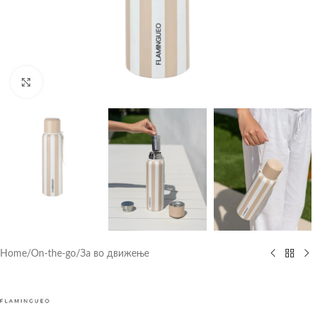
Click to enlarge
Home
/
On-the-go
/
За во движење