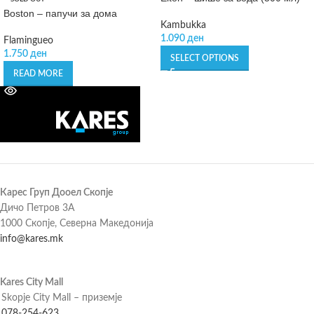
Boston – папучи за дома
Kambukka
1.090
ден
Flamingueo
1.750
ден
SELECT OPTIONS
READ MORE
Карес Груп Дооел Скопје
Дичо Петров 3А
1000 Скопје, Северна Македонија
info@kares.mk
Kares City Mall
Skopje City Mall – приземје
078-254-623