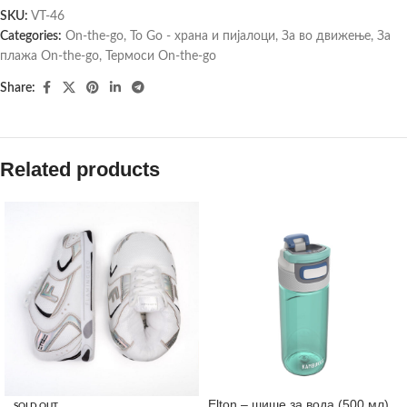
SKU:
VT-46
Categories:
On-the-go
,
To Go - храна и пијалоци
,
За во движење
,
За
плажа On-the-go
,
Термоси On-the-go
Share:
Related products
Elton – шише за вода (500 мл)
SOLD OUT