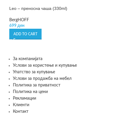
Leo – преносна чаша (330ml)
Leo – прибор за
BergHOFF
BergHOFF
699
ден
599
ден
ADD TO CART
ADD TO CART
За компанијата
Услови за користење и купување
Упатство за купување
Услови за продажба на мебел
Политика за приватност
Политика на цени
Рекламации
Клиенти
Контакт