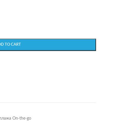
DD TO CART
плажа On-the-go