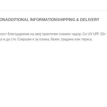
ION
ADDITIONAL INFORMATION
SHIPPING & DELIVERY
ност благодарение на овој практичен плажен чадор. Со UV UPF 50+ 
 и да сте. Совршен е за плажа, базен, градина или тераса.