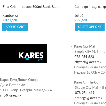
Etna Grip – термос 500ml Black Steel
Jar to go – сад за х
Kambukka
Lékué
2.090
ден
799
ден
ADD TO CART
SELECT OPTIONS
Kares City Mall
Skopje City Mall – п
078-254-623
citymall@kares.mk
Понеделник до Сабо
Недела 10:00h – 20
Карес Груп Дооел Скопје
Kares On The Go
Дичо Петров 3А
Skopje City Mall – II 
1000 Скопје, Северна Македонија
078-254-619
info@kares.mk
onthego@kares.mk
Понеделник до Сабо