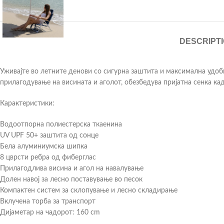
DESCRIPT
Уживајте во летните денови со сигурна заштита и максимална удоб
прилагодување на висината и аголот, обезбедува пријатна сенка каде
Карактеристики:
Водоотпорна полиестерска ткаенина
UV UPF 50+ заштита од сонце
Бела алуминиумска шипка
8 цврсти ребра од фиберглас
Прилагодлива висина и агол на навалување
Долен навој за лесно поставување во песок
Компактен систем за склопување и лесно складирање
Вклучена торба за транспорт
Дијаметар на чадорот: 160 cm