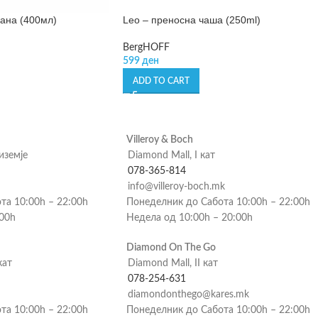
рана (400мл)
Leo – преносна чаша (250ml)
BergHOFF
599
ден
ADD TO CART
Villeroy & Boch
риземје
Diamond Mall, I кат
078-365-814
info@villeroy-boch.mk
та 10:00h – 22:00h
Понеделник до Сабота 10:00h – 22:00h
:00h
Недела од 10:00h – 20:00h
Diamond On The Go
кат
Diamond Mall, II кат
078-254-631
diamondonthego@kares.mk
та 10:00h – 22:00h
Понеделник до Сабота 10:00h – 22:00h