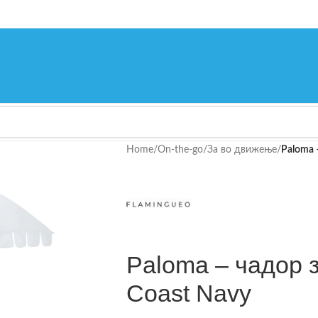
Home
/
On-the-go
/
За во движење
/
Paloma 
Paloma – чадор 
Coast Navy