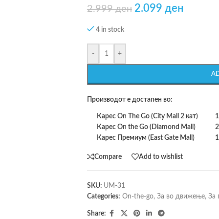
2.099
ден
2.999
ден
4 in stock
-
+
A
Производот е достапен во:
Карес On The Go (City Mall 2 кат)
1
Карес On the Go (Diamond Mall)
2
Карес Премиум (East Gate Mall)
1
Compare
Add to wishlist
SKU:
UM-31
Categories:
On-the-go
,
За во движење
,
За 
Share: