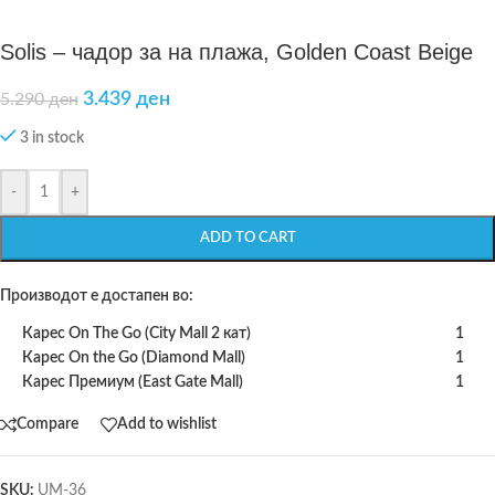
Solis – чадор за на плажа, Golden Coast Beige
3.439
ден
5.290
ден
3 in stock
-
+
ADD TO CART
Производот е достапен во:
Карес On The Go (City Mall 2 кат)
1
Карес On the Go (Diamond Mall)
1
Карес Премиум (East Gate Mall)
1
Compare
Add to wishlist
SKU:
UM-36