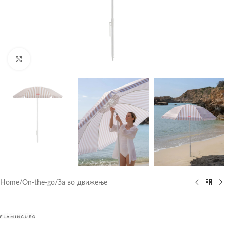
Click to enlarge
Home
/
On-the-go
/
За во движење