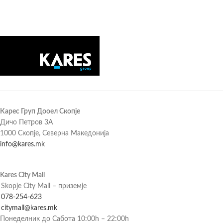
Карес Груп Дооел Скопје
Дичо Петров 3А
1000 Скопје, Северна Македонија
info@kares.mk
Kares City Mall
Skopje City Mall – приземје
078-254-623
citymall@kares.mk
Понеделник до Сабота 10:00h – 22:00h