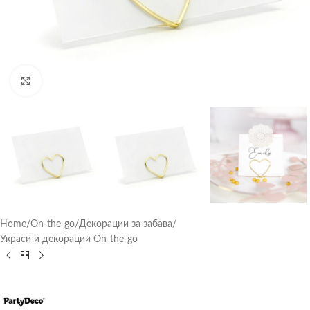
Click to enlarge
Home
/
On-the-go
/
Декорации за забава
/
Украси и декорации On-the-go