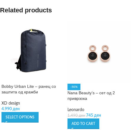
Related products
Bobby Urban Lite – ранец со
-50%
заштита од кражби
Nana Beauty’s – сет од 2
приврзока
XD design
4.990
ден
Leonardo
745
ден
1.490
ден
SELECT OPTIONS
ADD TO CART