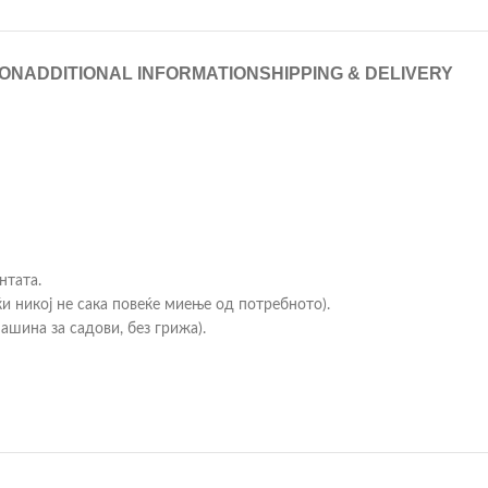
ION
ADDITIONAL INFORMATION
SHIPPING & DELIVERY
нтата.
и никој не сака повеќе миење од потребното).
ашина за садови, без грижа).