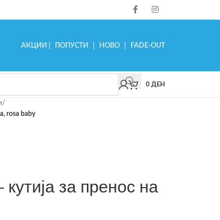
АКЦИИ
|
ПОПУСТИ
|
НОВО
|
FADE-OUT
0
ДЕН
и
/
а, rosa baby
– кутија за пренос на