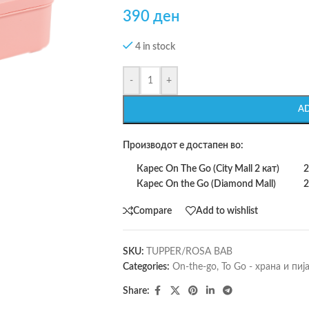
390
ден
4 in stock
-
+
A
Производот е достапен во:
Карес On The Go (City Mall 2 кат)
2
Карес On the Go (Diamond Mall)
2
Compare
Add to wishlist
SKU:
TUPPER/ROSA BAB
Categories:
On-the-go
,
To Go - храна и пиј
Share: