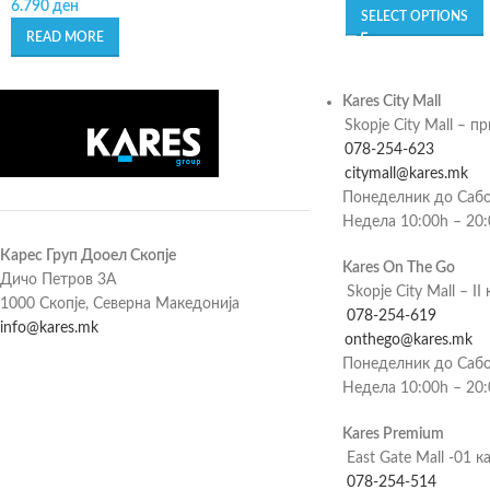
6.790
ден
SELECT OPTIONS
READ MORE
Kares City Mall
Skopje City Mall – п
078-254-623
citymall@kares.mk
Понеделник до Сабо
Недела 10:00h – 20
Карес Груп Дооел Скопје
Kares On The Go
Дичо Петров 3А
Skopje City Mall – II 
1000 Скопје, Северна Македонија
078-254-619
info@kares.mk
onthego@kares.mk
Понеделник до Сабо
Недела 10:00h – 20
Kares Premium
East Gate Mall -01 к
078-254-514