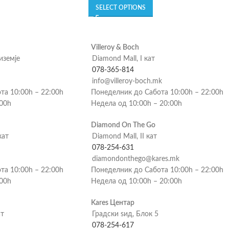
SELECT OPTIONS
Villeroy & Boch
риземје
Diamond Mall, I кат
078-365-814
info@villeroy-boch.mk
та 10:00h – 22:00h
Понеделник до Сабота 10:00h – 22:00h
:00h
Недела од 10:00h – 20:00h
Diamond On The Go
кат
Diamond Mall, II кат
078-254-631
diamondonthego@kares.mk
та 10:00h – 22:00h
Понеделник до Сабота 10:00h – 22:00h
:00h
Недела од 10:00h – 20:00h
Kares Центар
ат
Градски ѕид, Блок 5
078-254-617