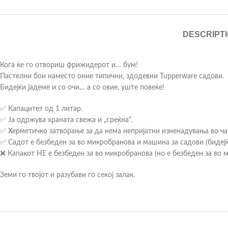
DESCRIPT
Кога ќе го отвориш фрижидерот и… бум!
Пастелни бои наместо оние типични, здодевни Tupperware садови.
Бидејќи јадеме и со очи… а со овие, уште повеќе!
✅ Капацитет од 1 литар.
✅ Ја одржува храната свежа и „среќна“.
✅ Херметичко затворање за да нема непријатни изненадувања во ча
✅ Садот е безбеден за во микробранова и машина за садови (бидејќ
❌ Капакот НЕ е безбеден за во микробранова (но е безбеден за во м
Земи го твојот и разубави го секој залак.