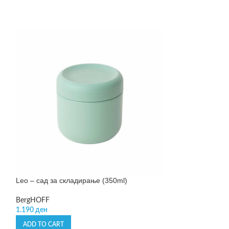
Leo – сад за складирање (350ml)
Leo – сад за ск
BergHOFF
BergHOFF
1.190
ден
1.290
ден
ADD TO CART
ADD TO CART