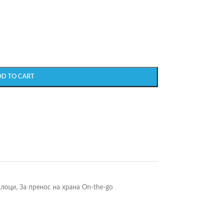
DD TO CART
алоци
,
За пренос на храна On-the-go