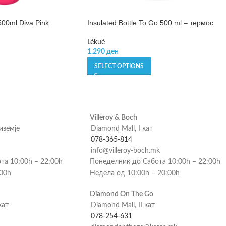
500ml Diva Pink
Insulated Bottle To Go 500 ml – термос
Lékué
1.290
ден
SELECT OPTIONS
Villeroy & Boch
риземје
Diamond Mall, I кат
078-365-814
info@villeroy-boch.mk
та 10:00h – 22:00h
Понеделник до Сабота 10:00h – 22:00h
:00h
Недела од 10:00h – 20:00h
Diamond On The Go
кат
Diamond Mall, II кат
078-254-631