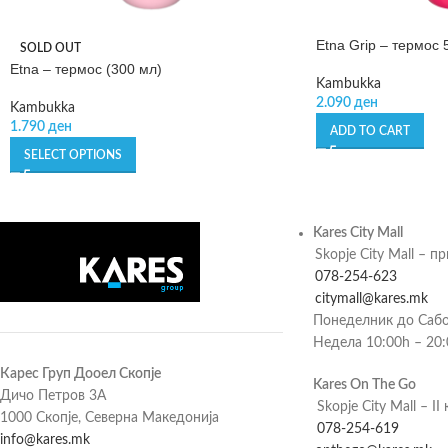
Etna Grip – термос 
SOLD OUT
Etna – термос (300 мл)
Kambukka
2.090
ден
Kambukka
1.790
ден
ADD TO CART
SELECT OPTIONS
Kares City Mall
Skopje City Mall – п
078-254-623
citymall@kares.mk
Понеделник до Сабо
Недела 10:00h – 20
Карес Груп Дооел Скопје
Kares On The Go
Дичо Петров 3А
Skopje City Mall – II 
1000 Скопје, Северна Македонија
078-254-619
info@kares.mk