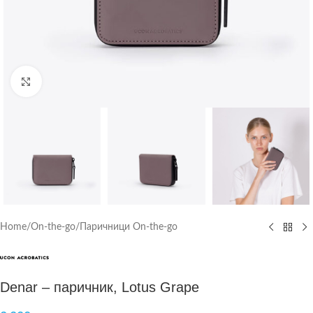
Click to enlarge
Home
/
On-the-go
/
Паричници On-the-go
Denar – паричник, Lotus Grape