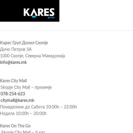
Карес Груп Дооел Скопје
Дичо Петров 3А
1000 Скопје, Северна Македонија
info@kares.mk
Kares City Mall
Skopje City Mall – приземје
078-254-623
citymall@kares.mk
Понеделник до Сабота 10:00h – 22:00h
Недела 10:00h – 20:00h
Kares On The Go
Skopje City Mall – II кат