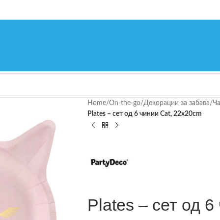
Home
/
On-the-go
/
Декорации за забава
/
Ча
Plates – сет од 6 чинии Cat, 22x20cm
Plates – сет од 