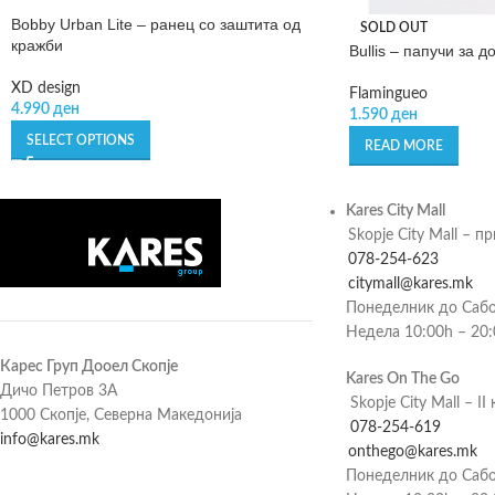
Bobby Urban Lite – ранец со заштита од
SOLD OUT
кражби
Bullis – папучи за д
XD design
Flamingueo
4.990
ден
1.590
ден
SELECT OPTIONS
READ MORE
Kares City Mall
Skopje City Mall – п
078-254-623
citymall@kares.mk
Понеделник до Сабо
Недела 10:00h – 20
Карес Груп Дооел Скопје
Kares On The Go
Дичо Петров 3А
Skopje City Mall – II 
1000 Скопје, Северна Македонија
078-254-619
info@kares.mk
onthego@kares.mk
Понеделник до Сабо