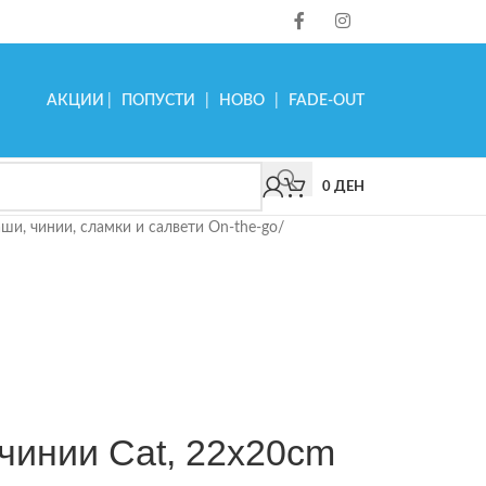
АКЦИИ
|
ПОПУСТИ
|
НОВО
|
FADE-OUT
0
ДЕН
ши, чинии, сламки и салвети On-the-go
/
6 чинии Cat, 22x20cm