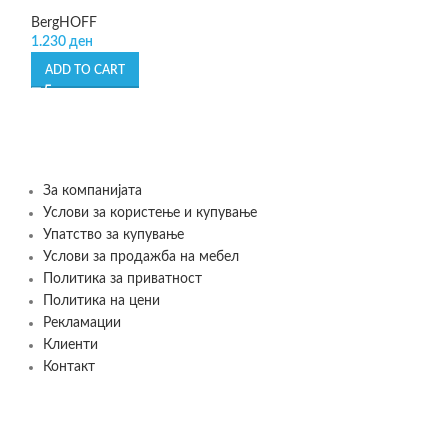
BergHOFF
-50%
1.230
ден
Matrix Beauty’s –
ADD TO CART
Leonardo
995
де
1.990
ден
ADD TO CART
За компанијата
Услови за користење и купување
Упатство за купување
Услови за продажба на мебел
Политика за приватност
Политика на цени
Рекламации
Клиенти
Контакт