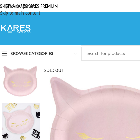
ОЧЕТНА
Skip to navigation
KARES
KARES PREMIUM
Skip to main content
BROWSE CATEGORIES
SOLD OUT