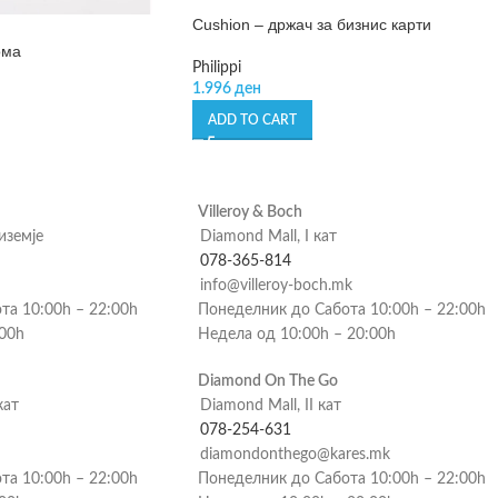
Cushion – држач за бизнис карти
ома
Philippi
1.996
ден
ADD TO CART
Villeroy & Boch
риземје
Diamond Mall, I кат
078-365-814
info@villeroy-boch.mk
та 10:00h – 22:00h
Понеделник до Сабота 10:00h – 22:00h
:00h
Недела од 10:00h – 20:00h
Diamond On The Go
кат
Diamond Mall, II кат
078-254-631
diamondonthego@kares.mk
та 10:00h – 22:00h
Понеделник до Сабота 10:00h – 22:00h