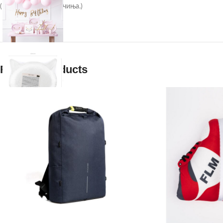
(1 пакување / 6 парчиња.)
Related products