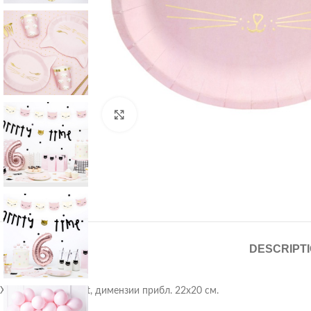
Click to enlarge
DESCRIPT
Хартиени чинии Cat, димензии прибл. 22х20 см.