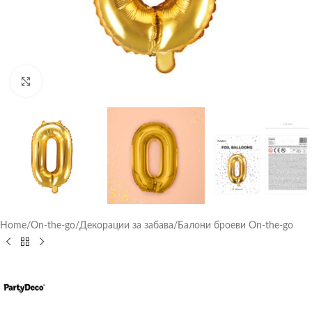
Click to enlarge
Home
/
On-the-go
/
Декорации за забава
/
Балони броеви On-the-go