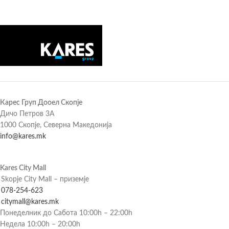
Карес Груп Дооел Скопје
Дичо Петров 3А
1000 Скопје, Северна Македонија
info@kares.mk
Kares City Mall
Skopje City Mall – приземје
078-254-623
citymall@kares.mk
Понеделник до Сабота 10:00h – 22:00h
Недела 10:00h – 20:00h