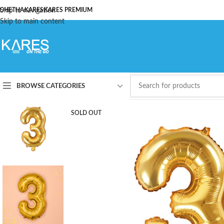
ОЧЕТНА
Skip to navigation
KARES
KARES PREMIUM
Skip to main content
BROWSE CATEGORIES
SOLD OUT