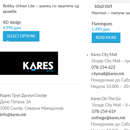
Bobby Urban Lite – ранец со заштита од
SOLD OUT
кражби
Harmon – папучи за
XD design
Flamingueo
4.990
ден
1.490
ден
SELECT OPTIONS
READ MORE
Kares City Mall
Skopje City Mall – п
078-254-623
citymall@kares.mk
Понеделник до Сабо
Недела 10:00h – 20
Карес Груп Дооел Скопје
Kares On The Go
Дичо Петров 3А
Skopje City Mall – II 
1000 Скопје, Северна Македонија
078-254-619
info@kares.mk
onthego@kares.mk
Понеделник до Сабо