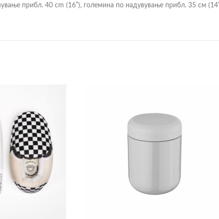
вување прибл. 40 cm (16”), големина по надувување прибл. 35 см (14