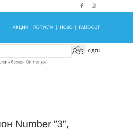
АКЦИИ
|
ПОПУСТИ
|
НОВО
|
FADE-OUT
0
ДЕН
лони броеви On-the-go
/
лон Number ”3”,