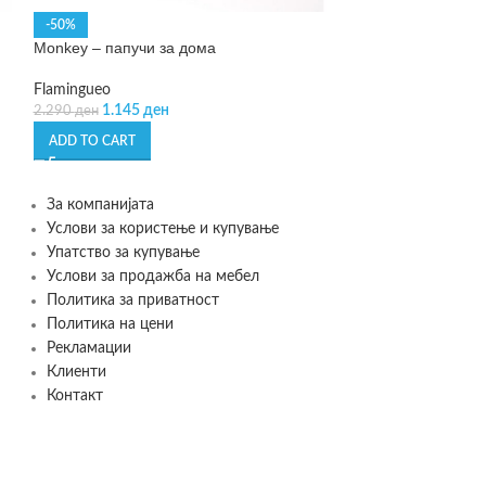
-50%
SOLD OUT
Monkey – папучи за дома
Paulis – папучи 
Flamingueo
Flamingueo
1.145
ден
1.590
ден
2.290
ден
ADD TO CART
READ MORE
За компанијата
Услови за користење и купување
Упатство за купување
Услови за продажба на мебел
Политика за приватност
Политика на цени
Рекламации
Клиенти
Контакт