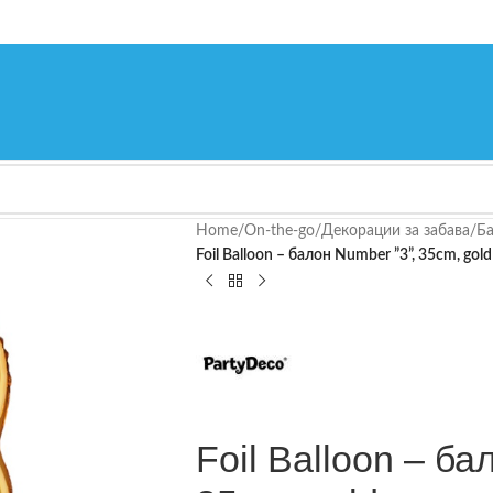
Home
/
On-the-go
/
Декорации за забава
/
Ба
Foil Balloon – балон Number ”3”, 35cm, gold
Foil Balloon – ба