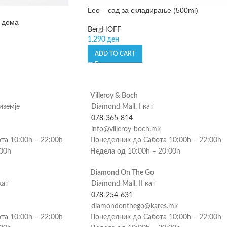
Leo – сад за складирање (500ml)
 дома
BergHOFF
1.290
ден
ADD TO CART
Villeroy & Boch
риземје
Diamond Mall, I кат
078-365-814
info@villeroy-boch.mk
та 10:00h – 22:00h
Понеделник до Сабота 10:00h – 22:00h
:00h
Недела од 10:00h – 20:00h
Diamond On The Go
кат
Diamond Mall, II кат
078-254-631
diamondonthego@kares.mk
та 10:00h – 22:00h
Понеделник до Сабота 10:00h – 22:00h