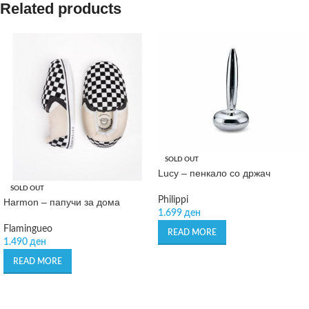
Related products
SOLD OUT
Lucy – пенкало со држач
SOLD OUT
Philippi
Harmon – папучи за дома
1.699
ден
Flamingueo
READ MORE
1.490
ден
READ MORE