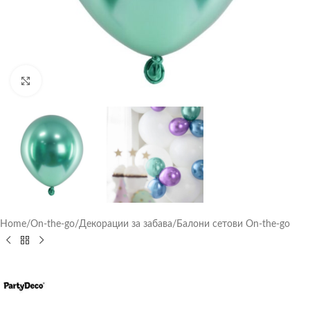
Click to enlarge
Home
/
On-the-go
/
Декорации за забава
/
Балони сетови On-the-go