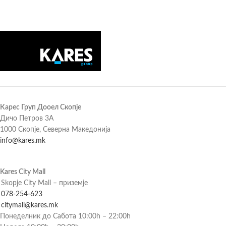
Карес Груп Дооел Скопје
Дичо Петров 3А
1000 Скопје, Северна Македонија
info@kares.mk
Kares City Mall
Skopje City Mall – приземје
078-254-623
citymall@kares.mk
Понеделник до Сабота 10:00h – 22:00h