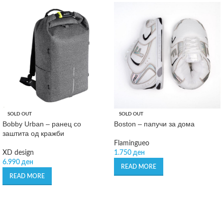
SOLD OUT
SOLD OUT
Bobby Urban – ранец со
Boston – папучи за дома
заштита од кражби
Flamingueo
XD design
1.750
ден
6.990
ден
READ MORE
READ MORE