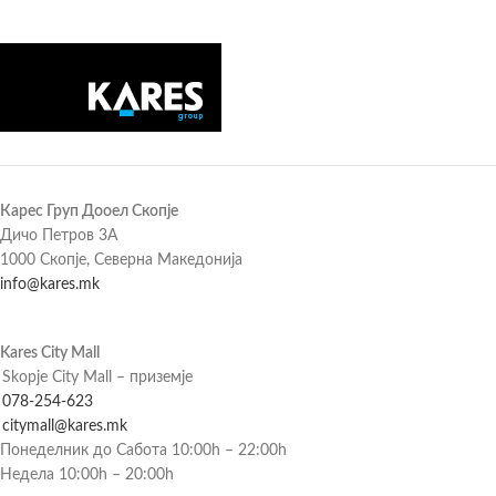
Карес Груп Дооел Скопје
Дичо Петров 3А
1000 Скопје, Северна Македонија
info@kares.mk
Kares City Mall
Skopje City Mall – приземје
078-254-623
citymall@kares.mk
Понеделник до Сабота 10:00h – 22:00h
Недела 10:00h – 20:00h