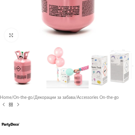
Click to enlarge
Home
/
On-the-go
/
Декорации за забава
/
Accessories On-the-go