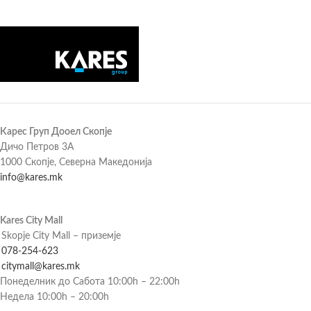
Карес Груп Дооел Скопје
Дичо Петров 3А
1000 Скопје, Северна Македонија
info@kares.mk
Kares City Mall
Skopje City Mall – приземје
078-254-623
citymall@kares.mk
Понеделник до Сабота 10:00h – 22:00h
Недела 10:00h – 20:00h