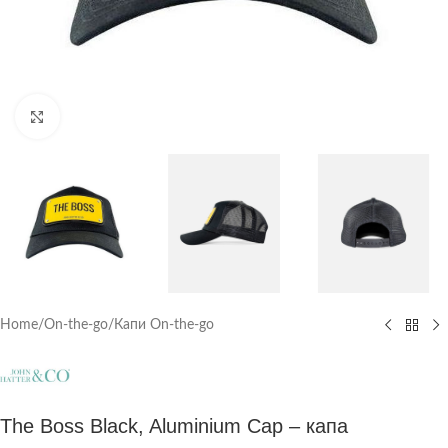
Click to enlarge
Home
/
On-the-go
/
Капи On-the-go
The Boss Black, Aluminium Cap – капа