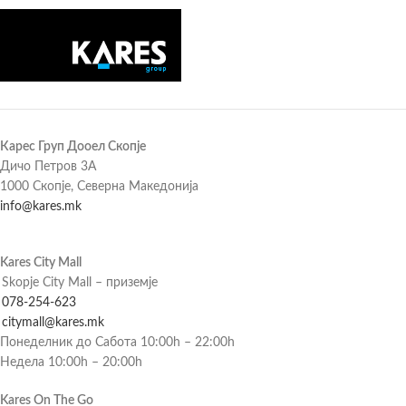
Карес Груп Дооел Скопје
Дичо Петров 3А
1000 Скопје, Северна Македонија
info@kares.mk
Kares City Mall
Skopje City Mall – приземје
078-254-623
citymall@kares.mk
Понеделник до Сабота 10:00h – 22:00h
Недела 10:00h – 20:00h
Kares On The Go