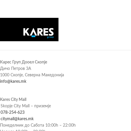
Карес Груп Дооел Скопје
Дичо Петров 3А
1000 Скопје, Северна Македонија
info@kares.mk
Kares City Mall
Skopje City Mall – приземје
078-254-623
citymall@kares.mk
Понеделник до Сабота 10:00h – 22:00h