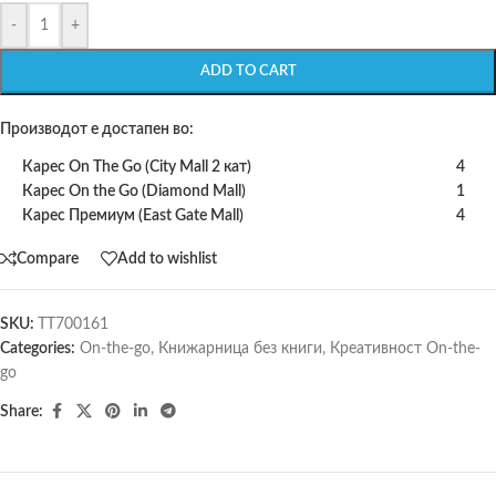
-
+
ADD TO CART
Производот е достапен во:
Карес On The Go (City Mall 2 кат)
4
Карес On the Go (Diamond Mall)
1
Карес Премиум (East Gate Mall)
4
Compare
Add to wishlist
SKU:
TT700161
Categories:
On-the-go
,
Книжарница без книги
,
Креативност On-the-
go
Share: