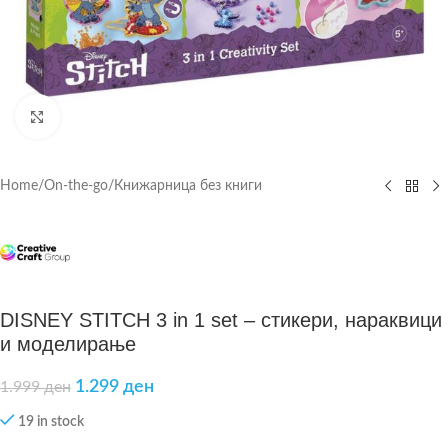
Click to enlarge
Home
/
On-the-go
/
Книжарница без книги
DISNEY STITCH 3 in 1 set – стикери, нараквици
и моделирање
1.299
ден
1.999
ден
19 in stock