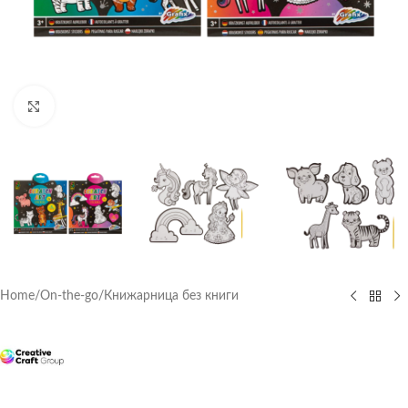
Click to enlarge
Home
/
On-the-go
/
Книжарница без книги