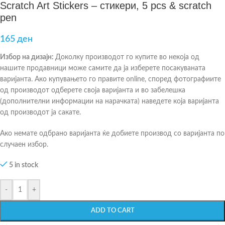
Scratch Art Stickers – стикери, 5 pcs & scratch
pen
165
ден
Избор на дизајн:
Доколку производот го купите во некоја од
нашите продавници може самите да ја изберете посакуваната
варијанта. Ако купувањето го правите online, според фотографиите
од производот одберете своја варијанта и во забелешка
(дополнителни информации на нарачката) наведете која варијанта
од производот ја сакате.
Ако немате одбрано варијанта ќе добиете производ со варијанта по
случаен избор.
5 in stock
-
+
ADD TO CART