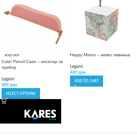
Happy Memo – мемо ливчиња
SOLD OUT
Cute! Pencil Case – несесер за
Legami
прибор
489
ден
Legami
ADD TO CART
489
ден
SELECT OPTIONS