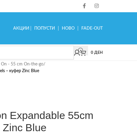
АКЦИИ
|
ПОПУСТИ
|
НОВО
|
FADE-OUT
0
ДЕН
 On - 55 cm On-the-go
/
ls – куфер Zinc Blue
 on Expandable 55cm
 Zinc Blue