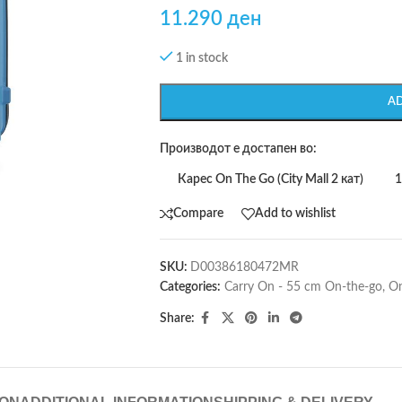
11.290
ден
1 in stock
A
Производот е достапен во:
Карес On The Go (City Mall 2 кат)
1
Compare
Add to wishlist
SKU:
D00386180472MR
Categories:
Carry On - 55 cm On-the-go
,
On
Share: