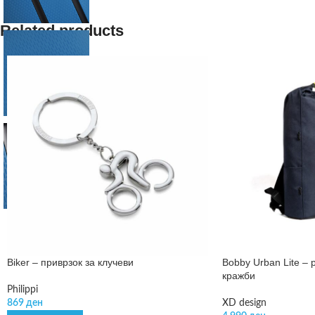
Related products
Biker – приврзок за клучеви
Bobby Urban Lite – 
кражби
Philippi
869
ден
XD design