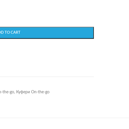
DD TO CART
-the-go
,
Куфери On-the-go