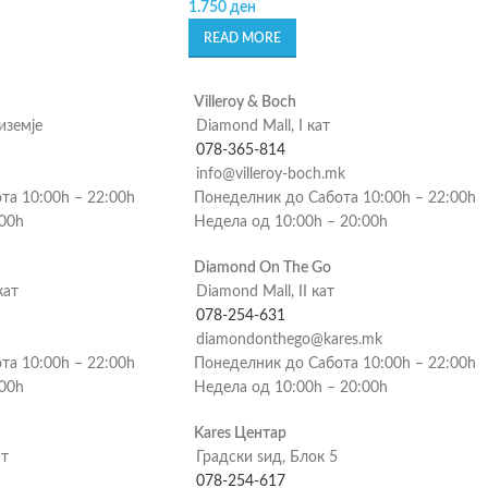
1.750
ден
READ MORE
Villeroy & Boch
риземје
Diamond Mall, I кат
078-365-814
info@villeroy-boch.mk
та 10:00h – 22:00h
Понеделник до Сабота 10:00h – 22:00h
:00h
Недела од 10:00h – 20:00h
Diamond On The Go
кат
Diamond Mall, II кат
078-254-631
diamondonthego@kares.mk
та 10:00h – 22:00h
Понеделник до Сабота 10:00h – 22:00h
:00h
Недела од 10:00h – 20:00h
Kares Центар
ат
Градски ѕид, Блок 5
078-254-617