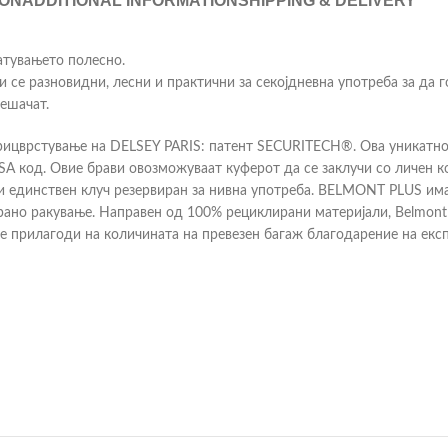
ION
ADDITIONAL INFORMATION
SHIPPING & DELIVERY
патувањето полесно.
ои се разновидни, лесни и практични за секојдневна употреба за да 
пешачат.
 прицврстување на DELSEY PARIS: патент SECURITECH®. Ова уникатн
SA код. Овие брави овозможуваат куферот да се заклучи со личен к
 единствен клуч резервиран за нивна употреба. BELMONT PLUS има ч
рано ракување. Направен од 100% рециклирани материјали, Belmont
се прилагоди на количината на превезен багаж благодарение на екс