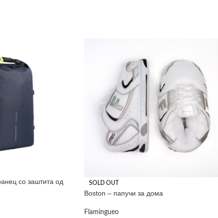
ранец со заштита од
SOLD OUT
Boston – папучи за дома
Flamingueo