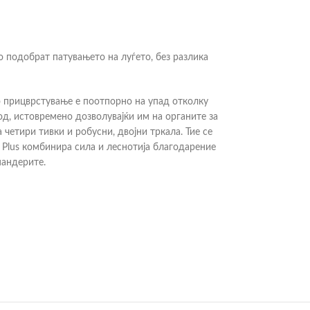
го подобрат патувањето на луѓето, без разлика
о прицврстување е поотпорно на упад отколку
од, истовремено дозволувајќи им на органите за
етири тивки и робусни, двојни тркала. Тие се
 Plus комбинира сила и леснотија благодарение
пандерите.