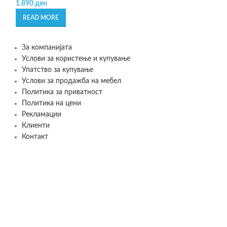
1.890
ден
1.590
ден
READ MORE
READ MORE
За компанијата
Услови за користење и купување
Упатство за купување
Услови за продажба на мебел
Политика за приватност
Политика на цени
Рекламации
Клиенти
Контакт