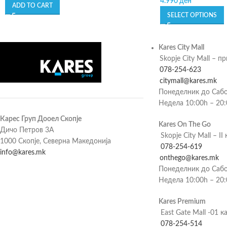
4.990
ден
ADD TO CART
SELECT OPTIONS
Kares City Mall
Skopje City Mall – п
078-254-623
citymall@kares.mk
Понеделник до Сабо
Недела 10:00h – 20
Карес Груп Дооел Скопје
Kares On The Go
Дичо Петров 3А
Skopje City Mall – II 
1000 Скопје, Северна Македонија
078-254-619
info@kares.mk
onthego@kares.mk
Понеделник до Сабо
Недела 10:00h – 20
Kares Premium
East Gate Mall -01 к
078-254-514