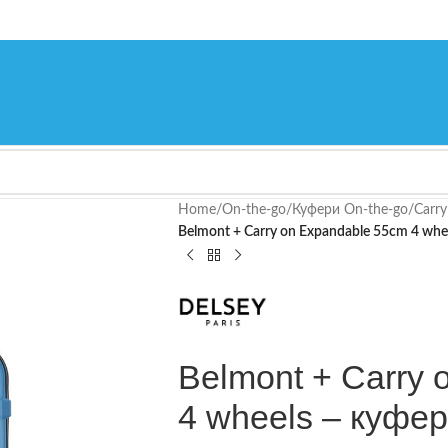
Home
/
On-the-go
/
Куфери On-the-go
/
Carry
Belmont + Carry on Expandable 55cm 4 whee
Belmont + Carry
4 wheels – куфер