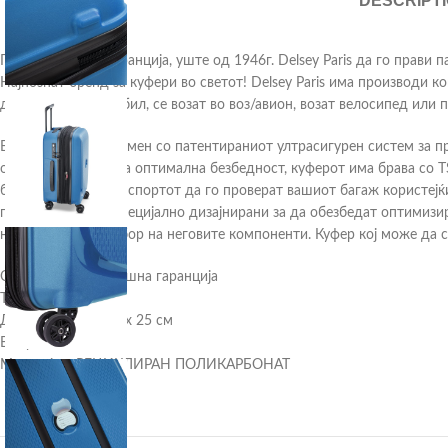
DESCRIPT
Произведени во Франција, уште од 1946г. Delsey Paris да го прави 
Најпознат бренд за куфери во светот! Delsey Paris има производи к
дали возат автомобил, се возат во воз/авион, возат велосипед или 
Belmont Plus е опремен со патентираниот ултрасигурен систем за
обичниот патент. За оптимална безбедност, куферот има брава со T
безбедност на транспортот да го проверат вашиот багаж користејќи
повеќенасочни и специјално дизајнирани за да обезбедат оптимизи
на ригорозниот избор на неговите компоненти. Куфер кој може да 
Ограничена 5-годишна гаранција
Тежина: 2,8 кг
Димензии: 55 x 35 x 25 см
Волумен: 39 Л
Материјал: РЕЦИКЛИРАН ПОЛИКАРБОНАТ