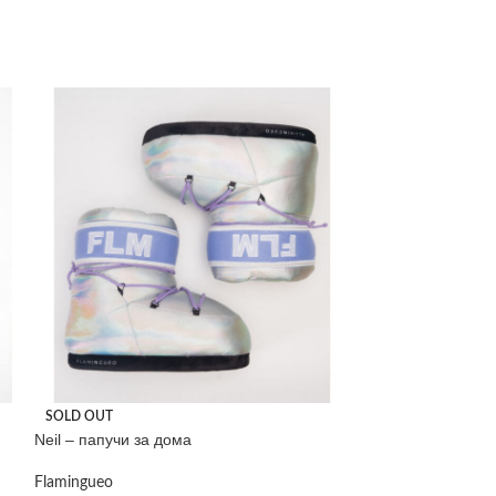
SOLD OUT
SOLD OUT
Neil – папучи за дома
Paulis – папучи 
Flamingueo
Flamingueo