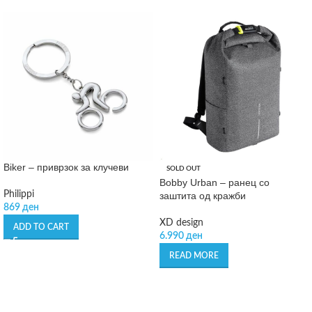
Biker – приврзок за клучеви
SOLD OUT
Bobby Urban – ранец со
Philippi
заштита од кражби
869
ден
XD design
ADD TO CART
6.990
ден
READ MORE