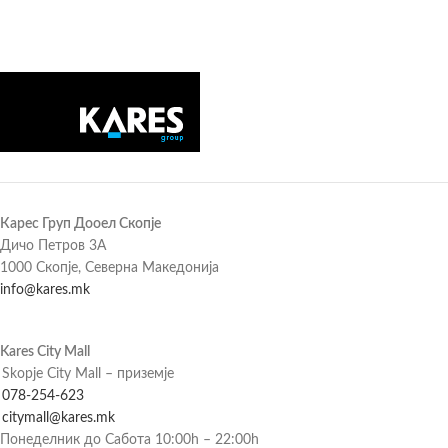
Карес Груп Дооел Скопје
Дичо Петров 3А
1000 Скопје, Северна Македонија
info@kares.mk
Kares City Mall
Skopje City Mall – приземје
078-254-623
citymall@kares.mk
Понеделник до Сабота 10:00h – 22:00h