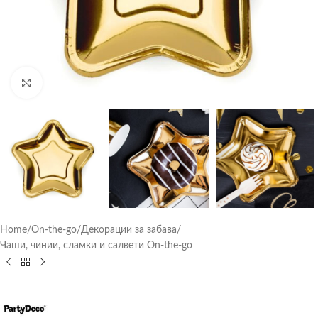
Click to enlarge
Home
/
On-the-go
/
Декорации за забава
/
Чаши, чинии, сламки и салвети On-the-go